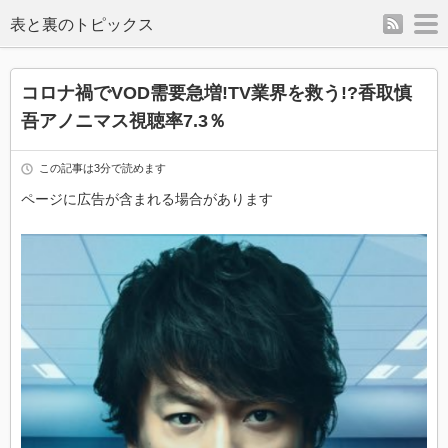
rss
m
表と裏のトピックス
コロナ禍でVOD需要急増!TV業界を救う!?香取慎
吾アノニマス視聴率7.3％
この記事は3分で読めます
ページに広告が含まれる場合があります