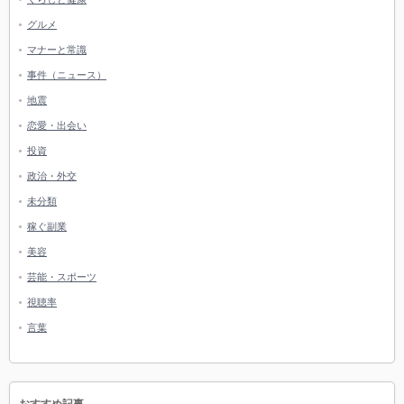
グルメ
マナーと常識
事件（ニュース）
地震
恋愛・出会い
投資
政治・外交
未分類
稼ぐ副業
美容
芸能・スポーツ
視聴率
言葉