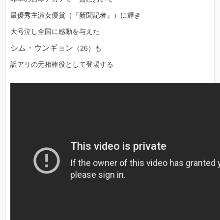
最優秀主演女優賞（『新聞記者』）に輝き
大号泣し全国に感動を与えた
シム・ウンギョン
（26）も
訳アリの元相棒役として登場する