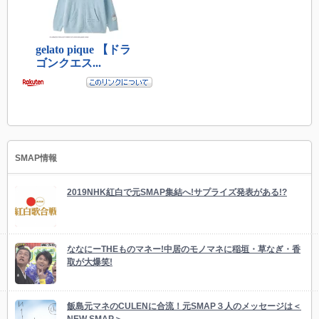
SMAP情報
2019NHK紅白で元SMAP集結へ!サプライズ発表がある!?
ななにーTHEものマネー!中居のモノマネに稲垣・草なぎ・香
取が大爆笑!
飯島元マネのCULENに合流！元SMAP３人のメッセージは＜
NEW SMAP＞