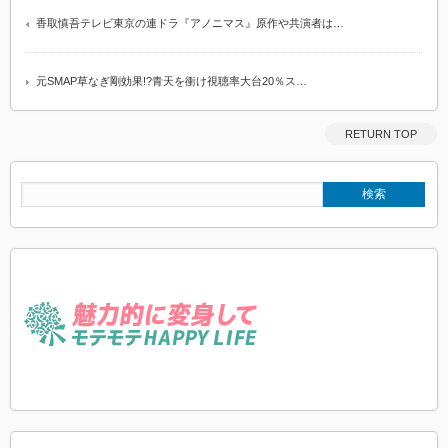
香取慎吾テレビ東京の連ドラ『アノニマス』原作や共演者は…
元SMAP草なぎ剛効果!?青天を衝け視聴率大台20％ス…
RETURN TOP