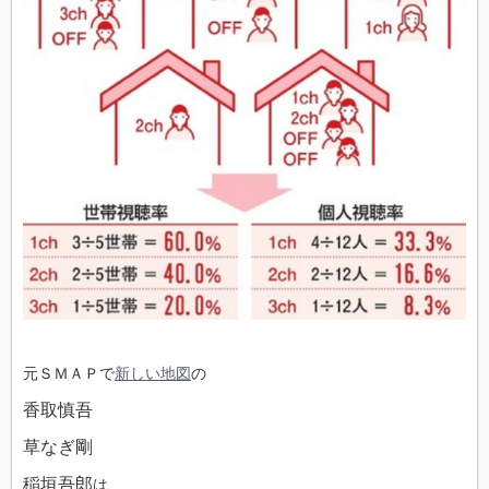
元ＳＭＡＰで
新しい地図
の
香取慎吾
草なぎ剛
稲垣吾郎
は、