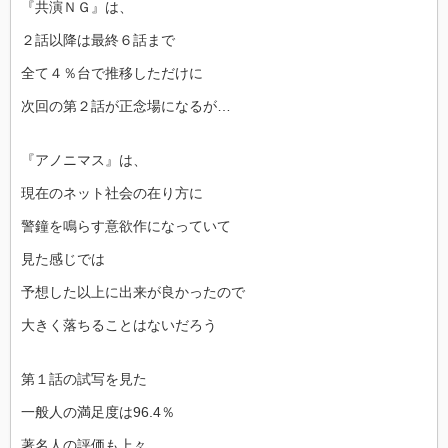
『共演ＮＧ』は、
２話以降は最終６話まで
全て４％台で推移しただけに
次回の第２話が正念場になるが…
『アノニマス』は、
現在のネット社会の在り方に
警鐘を鳴らす意欲作になっていて
見た感じでは
予想した以上に出来が良かったので
大きく落ちることはないだろう
第１話の試写を見た
一般人の満足度は96.4％
著名人の評価も上々