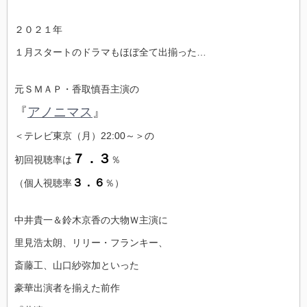
２０２１年
１月スタートのドラマもほぼ全て出揃った…
元ＳＭＡＰ・香取慎吾主演の
『
アノニマス
』
＜テレビ東京（月）22:00～＞の
７．３
初回視聴率は
％
３．６
（個人視聴率
％）
中井貴一＆鈴木京香の大物Ｗ主演に
里見浩太朗、リリー・フランキー、
斎藤工、山口紗弥加といった
豪華出演者を揃えた前作