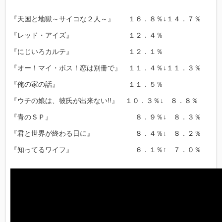
『天国と地獄～サイコな２人～』 １６．８％↓１４．７％
『レッド・アイズ』 １２．４％
『にじいろカルテ』 １２．１％
『オー！マイ・ボス！恋は別冊で』 １１．４％↓１１．３％
『俺の家の話』 １１．５％
『ウチの娘は、彼氏が出来ない!!』 １０．３％↓ ８．８％
『青のＳＰ』 ８．９％↓ ８．３％
『君と世界が終わる日に』 ８．４％↓ ８．２％
『知ってるワイフ』 ６．１％↑ ７．０％