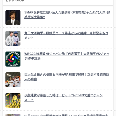
おすすめ記事
SMAPを解散に追い込んだ裏切者･木村拓哉(キムタク)人気･好
感度が大暴落!!
角田大河騎手～函館芝コース暴走からの経緯…今村聖奈もコ
メント
WBC2026展望 侍ジャパン他【代表選手】大谷翔平VSジャッ
ジMVP対決！
巨人生え抜きの長野＆内海がFA補償で移籍！迷走する読売巨
人の補強
仮想通貨が暴落した時は…ビットコインFXで勝つチャン
ス！？