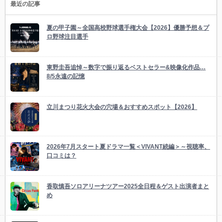
最近の記事
夏の甲子園～全国高校野球選手権大会【2026】優勝予想＆プ
ロ野球注目選手
東野圭吾追悼～数字で振り返るベストセラー&映像化作品…
8/5永遠の記憶
立川まつり花火大会の穴場＆おすすめスポット【2026】
2026年7月スタート夏ドラマ一覧＜VIVANT続編＞～視聴率、
口コミは？
香取慎吾ソロアリーナツアー2025全日程＆ゲスト出演者まと
め