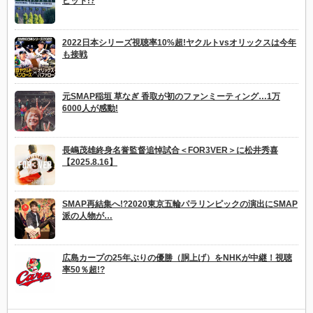
ピット!?
2022日本シリーズ視聴率10%超!ヤクルトvsオリックスは今年
も接戦
元SMAP稲垣 草なぎ 香取が初のファンミーティング…1万
6000人が感動!
長嶋茂雄終身名誉監督追悼試合＜FOR3VER＞に松井秀喜
【2025.8.16】
SMAP再結集へ!?2020東京五輪パラリンピックの演出にSMAP
派の人物が…
広島カープの25年ぶりの優勝（胴上げ）をNHKが中継！視聴
率50％超!?