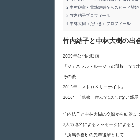
2
中村獅童と電撃結婚からスピード離婚
3
竹内結子プロフィール
4
中林大樹（たいき）プロフィール
竹内結子と中林大樹の出
2009年公開の映画
「ジェネラル・ルージュの凱旋」での
その後、
2013年「ストロベリーナイト」
2016年「残穢―住んではいけない部
竹内結子と中林大樹の交際から結婚ま
2人の連名によるメッセージによると
「所属事務所の先輩後輩として