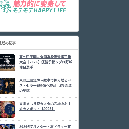
最近の記事
夏の甲子園～全国高校野球選手権
大会【2026】優勝予想＆プロ野球
注目選手
東野圭吾追悼～数字で振り返るベ
ストセラー&映像化作品…8/5永遠
の記憶
立川まつり花火大会の穴場＆おす
すめスポット【2026】
2026年7月スタート夏ドラマ一覧