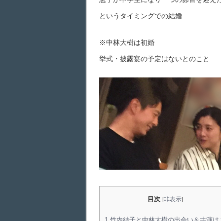
というタイミングでの結婚
※中林大樹は初婚
挙式・披露宴の予定はないとのこと
目次
[
非表示
]
1
竹内結子と中林大樹の出会い＆共演は