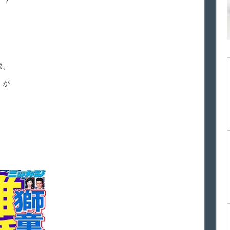
際、
）が