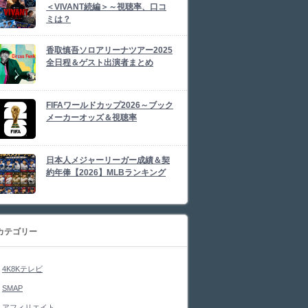
＜VIVANT続編＞～視聴率、口コ
ミは？
香取慎吾ソロアリーナツアー2025
全日程＆ゲスト出演者まとめ
FIFAワールドカップ2026～ブック
メーカーオッズ＆視聴率
日本人メジャーリーガー成績＆契
約年俸【2026】MLBランキング
カテゴリー
4K8Kテレビ
SMAP
アフィリエイト