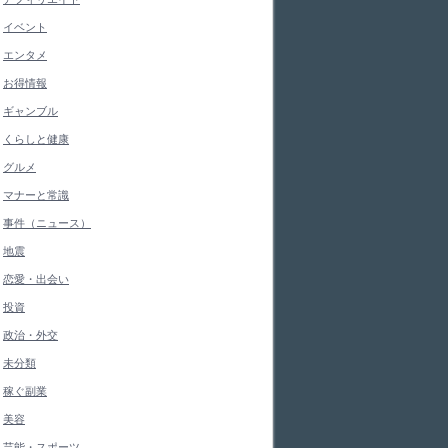
イベント
エンタメ
お得情報
ギャンブル
くらしと健康
グルメ
マナーと常識
事件（ニュース）
地震
恋愛・出会い
投資
政治・外交
未分類
稼ぐ副業
美容
芸能・スポーツ