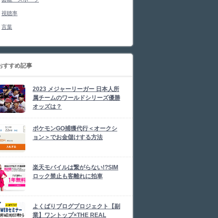
視聴率
言葉
おすすめ記事
2023 メジャーリーガー 日本人所
属チームのワールドシリーズ優勝
オッズは？
ポケモンGO捕獲代行＜オークシ
ョン＞でお金儲けする方法
楽天モバイルは繋がらない!?SIM
ロック禁止も客離れに拍車
よくばりブログプロジェクト【副
業】ワントップ×THE REAL