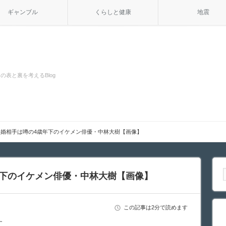
ギャンブル
くらしと健康
地震
の表と裏を考えるBlog
再婚相手は噂の4歳年下のイケメン俳優・中林大樹【画像】
年下のイケメン俳優・中林大樹【画像】
この記事は2分で読めます
す