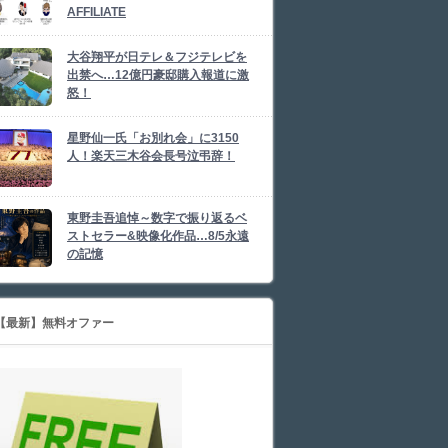
AFFILIATE
大谷翔平が日テレ＆フジテレビを
出禁へ…12億円豪邸購入報道に激
怒！
星野仙一氏「お別れ会」に3150
人！楽天三木谷会長号泣弔辞！
東野圭吾追悼～数字で振り返るベ
ストセラー&映像化作品…8/5永遠
の記憶
【最新】無料オファー