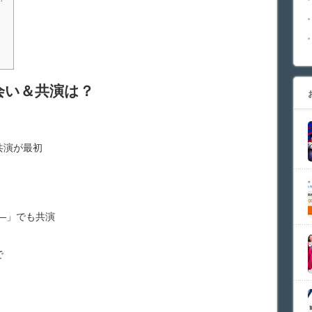
会い＆共演は？
共演が最初
屋―」でも共演
で