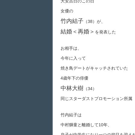
大安吉日のこの日
女優の
竹内結子
（38）が、
結婚＜再婚＞
を発表した
お相手は、
今年に入って
焼き鳥デートがキャッチされていた
4歳年下の
俳優
中林大樹
（34）
同じスターダストプロモーション所属
竹内結子は
中村獅童と離婚して10年、
息子が中学生になり一つの節目を迎え