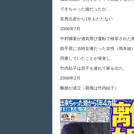
できちゃった婚だったが…
長男出産から1年もたたない
2006年7月
中村獅童が酒気帯び運転で検挙された
助手席に当時女優だった女性（岡本綾
同乗していたことが発覚し、
竹内結子は息子を連れて家を出た。
2008年2月
離婚が成立（親権は竹内結子）