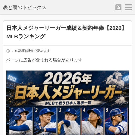
rss
m
表と裏のトピックス
日本人メジャーリーガー成績＆契約年俸【2026】
MLBランキング
この記事は5分で読めます
ページに広告が含まれる場合があります