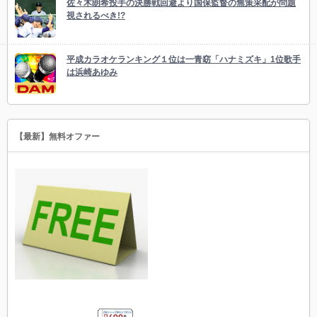
佐々木朗希投手の決勝戦回避より国保監督の無策采配が問題
視されるべき!?
平成カラオケランキング１位は一青窈「ハナミズキ」1位歌手
は浜崎あゆみ
【最新】無料オファー