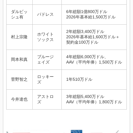
ダルビッ
6年総額1億800万ドル
パドレス
シュ有
2026年基本給1,500万ドル
2年総額3,400万ドル
ホワイト
村上宗隆
2026年基本給1,600万ドル＋
ソックス
契約金100万ドル
ブルージ
4年総額6,000万ドル、
岡本和真
ェイズ
AAV（平均年俸）1,500万ドル
ロッキー
菅野智之
1年510万ドル
ズ
アストロ
3年総額5,400万ドル
今井達也
ズ
AAV（平均年俸）1,800万ドル