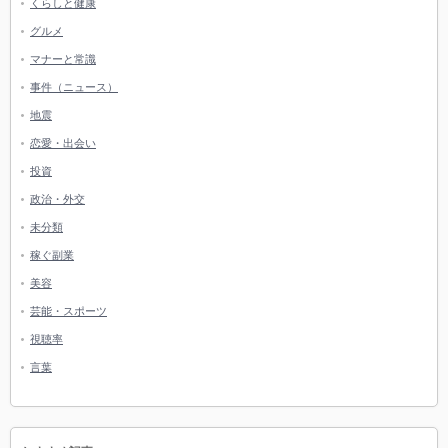
くらしと健康
グルメ
マナーと常識
事件（ニュース）
地震
恋愛・出会い
投資
政治・外交
未分類
稼ぐ副業
美容
芸能・スポーツ
視聴率
言葉