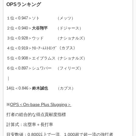
OPSランキング
１位＜0.947＞ソト （メッツ）
２位＜0.940＞
大谷翔平
（ドジャース）
３位＜0.928＞ウッド （ナショナルズ）
４位＜0.919＞ｸﾛｰｱｰﾑｽﾄﾛﾝｸﾞ（カブス）
５位＜0.908＞エイブラムス（ナショナルズ）
６位＜0.897＞シュワバー （フィリーズ）
｜
14位＜0.846＞
鈴木誠也
（カブス）
※
OPS＜On-base Plus Slugging＞
打者の総合的な得点貢献度指標
計算式：出塁率＋長打率
目安数値：0.800以上で一流、1.000超で超一流の強打者