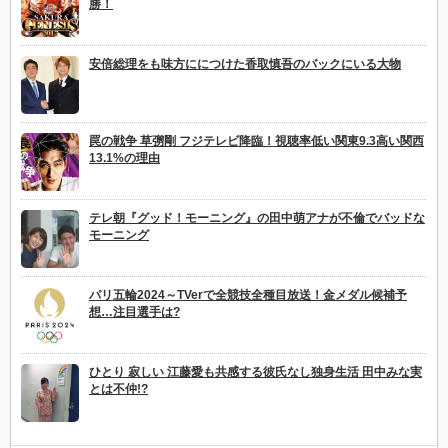
勝！
安倍総理をも味方ににつけた香取慎吾のバックにいる大物
罠の戦争 草彅剛 フジテレビ降臨！視聴率低い関東9.3高い関西
13.1%の理由
テレ朝『グッド！モーニング』の田中萌アナが不倫でバッドな
モーニング
パリ五輪2024～TVerで全競技全種目放送！金メダル候補予
想…注目選手は?
ひとり 寂しい 江藤愛も共感する彼氏なし独身生活 田中みな実
とは不仲!?