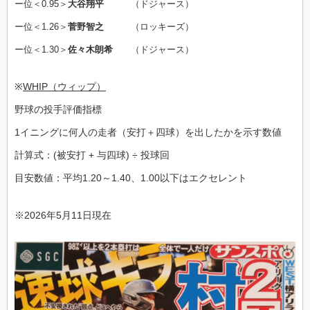
ー位＜0.95＞
大谷翔平
（ドジャース）
ー位＜1.26＞
菅野智之
（ロッキーズ）
ー位＜1.30＞
佐々木朗希
（ドジャース）
※
WHIP（ウィップ）
野球の投手評価指標
1イニングに何人の走者（安打＋四球）を出したかを示す数値
計算式：(被安打 + 与四球) ÷ 投球回
目安数値：平均1.20～1.40、1.00以下はエクセレント
※2026年5月11日現在