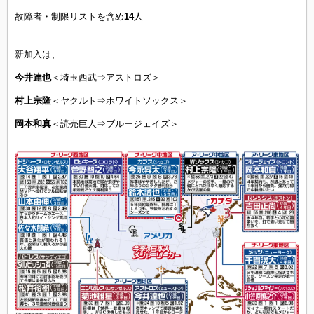
故障者・制限リストを含め
14
人
新加入は、
今井達也
＜埼玉西武⇒アストロズ＞
村上宗隆
＜ヤクルト⇒ホワイトソックス＞
岡本和真
＜読売巨人⇒ブルージェイズ＞