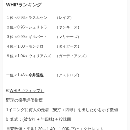
WHIPランキング
１位＜0.93＞ラスムセン （レイズ）
２位＜0.95＞シュリトラー （ヤンキース）
３位＜0.99＞ギルバート （マリナーズ）
４位＜1.00＞モンテロ （タイガース）
５位＜1.04＞ウィリアムズ （ガーディアンズ）
｜
ー位＜1.46＞
今井達也
（アストロズ）
※
WHIP（ウィップ）
野球の投手評価指標
1イニングに何人の走者（安打＋四球）を出したかを示す数値
計算式：(被安打 + 与四球) ÷ 投球回
目安数値：平均1.20～1.40、1.00以下はエクセレント