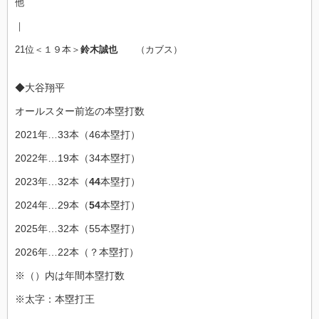
他
｜
21位＜１９
本＞
鈴木誠也
（カブス）
◆大谷翔平
オールスター前迄の本塁打数
2021年…33本（46本塁打）
2022年…19本（34本塁打）
2023年…32本（
44
本塁打）
2024年…29本（
54
本塁打）
2025年…32本（55本塁打）
2026年…22本（？本塁打）
※（）内は年間本塁打数
※太字：本塁打王