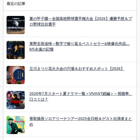
最近の記事
夏の甲子園～全国高校野球選手権大会【2026】優勝予想＆プ
ロ野球注目選手
東野圭吾追悼～数字で振り返るベストセラー&映像化作品…
8/5永遠の記憶
立川まつり花火大会の穴場＆おすすめスポット【2026】
2026年7月スタート夏ドラマ一覧＜VIVANT続編＞～視聴率、
口コミは？
香取慎吾ソロアリーナツアー2025全日程＆ゲスト出演者まと
め