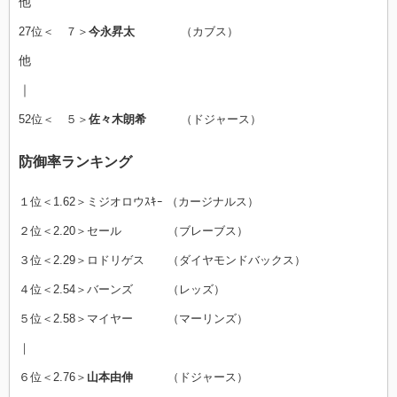
他
27位＜ ７＞
今永昇太
（カブス）
他
｜
52位＜ ５＞
佐々木朗希
（ドジャース）
防御率ランキング
１位＜1.62＞ミジオロウｽｷｰ （カージナルス）
２位＜2.20＞セール （ブレーブス）
３位＜2.29＞ロドリゲス （ダイヤモンドバックス）
４位＜2.54＞バーンズ （レッズ）
５位＜2.58＞マイヤー （マーリンズ）
｜
６位＜2.76＞
山本由伸
（ドジャース）