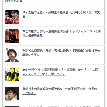
おすすめ記事
リオ五輪で元恋人＜錦織圭＆福原愛＞が仲良く銅メダルで笑
顔
草なぎ剛アカデミー最優秀主演男優!ミッドナイトスワンも奇
跡の最優秀作品
TOKIO山口達也＜離婚＞真相は怪我？【妻画像】会見は不倫
騒動に先手!?
2017年春ドラマ視聴率速報！『半沢直樹』から『小さな巨
人』そして『ごめん、愛してる』
高畑裕太の強姦致傷が示談成立で一転不起訴の謎…合意の
上!?無罪!?