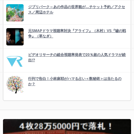
ジブリパーク～あの作品の世界観が…チケット予約／アクセ
ス／周辺ホテル
元SMAPドラマ視聴率対決『アライフ』（木村）VS『嘘の戦
争』（草なぎ）
ビデオリサーチの総合視聴率発表で20％超の人気ドラマが続
出!?
行列で告白！小林麻耶がハマる占い＜数秘術＞は当たるの
か？