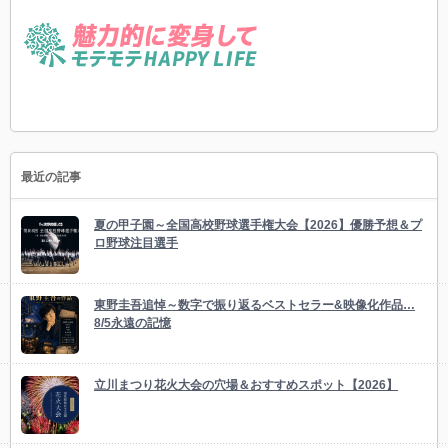
最近の記事
夏の甲子園～全国高校野球選手権大会【2026】優勝予想＆プ
ロ野球注目選手
東野圭吾追悼～数字で振り返るベストセラー&映像化作品…
8/5永遠の記憶
立川まつり花火大会の穴場＆おすすめスポット【2026】