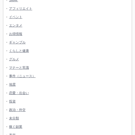
SMAP
アフィリエイト
イベント
エンタメ
お得情報
ギャンブル
くらしと健康
グルメ
マナーと常識
事件（ニュース）
地震
恋愛・出会い
投資
政治・外交
未分類
稼ぐ副業