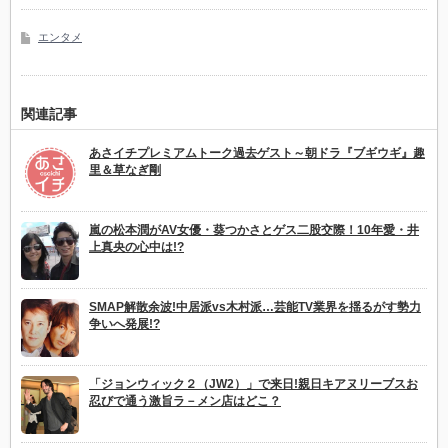
エンタメ
関連記事
あさイチプレミアムトーク過去ゲスト～朝ドラ『ブギウギ』趣
里＆草なぎ剛
嵐の松本潤がAV女優・葵つかさとゲス二股交際！10年愛・井
上真央の心中は!?
SMAP解散余波!中居派vs木村派…芸能TV業界を揺るがす勢力
争いへ発展!?
「ジョンウィック２（JW2）」で来日!親日キアヌリーブスお
忍びで通う激旨ラ－メン店はどこ？