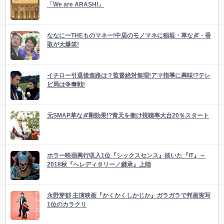
「We are ARASHI」
ななにーTHEものマネー!中居のモノマネに稲垣・草なぎ・香
取が大爆笑!
イチロー引退後進路は？監督絶対無理!アマ指導に興味!?テレ
ビ局は争奪戦!
元SMAP草なぎ剛効果!?青天を衝け視聴率大台20％スタート
ホラー映画興行収入1位『シックスセンス』抜いた『IT』～
2018秋『へレディタリー／継承』上陸
永野芽郁 主演映画『かくかくしかじか』ガラガラで邦画実写
1位のカラクリ