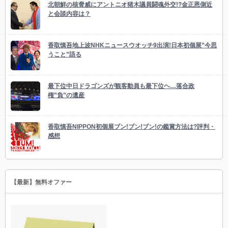
北朝鮮の核脅威にアントニオ猪木議員闘魂外交!?金正恩側近
と会談内容は？
香取慎吾地上波NHKニュースウオッチ9出演!日本初個展”今思
うこと”語る
最下位中日ドラゴンズが観客動員も最下位ヘ…落合政
権”負”の遺産
香取慎吾NIPPON初個展ブン!ブン!ブン!の鑑賞方法は?評判・
感想
【最新】無料オファー