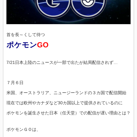
首を長～くして待つ
ポケモン
GO
7/21日本上陸のニュースが一部で出たが結局配信されず…
７月６日
米国、オーストラリア、ニュージーランドの３カ国で配信開始
現在では欧州やカナダなど30カ国以上で提供されているのに
ポケモンを誕生させた日本（任天堂）での配信が遅い理由とは？
ポケモンＧＯは、