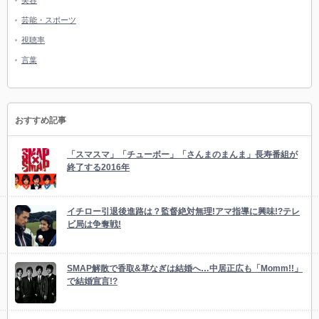
美容
芸能・スポーツ
視聴率
言葉
おすすめ記事
「スマスマ」「チューボー」「さんまのまんま」長寿番組が
終了する2016年
イチロー引退後進路は？監督絶対無理!アマ指導に興味!?テレ
ビ局は争奪戦!
SMAP解散で香取&草なぎは結婚へ…中居正広も「Momm!!」
で結婚宣言!?