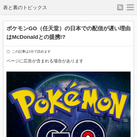
rss
m
表と裏のトピックス
ポケモンGO（任天堂）の日本での配信が遅い理由
はMcDonaldとの提携!?
この記事は1分で読めます
ページに広告が含まれる場合があります