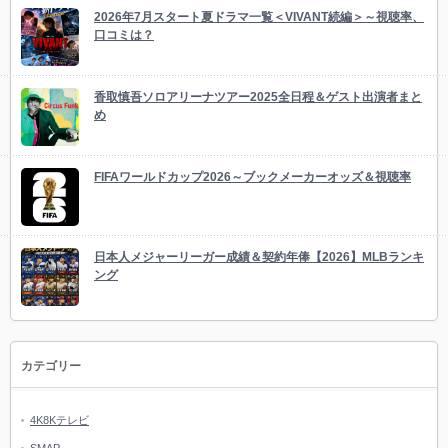
2026年7月スタート夏ドラマ一覧＜VIVANT続編＞～視聴率、
口コミは？
香取慎吾ソロアリーナツアー2025全日程＆ゲスト出演者まと
め
FIFAワールドカップ2026～ブックメーカーオッズ＆視聴率
日本人メジャーリーガー成績＆契約年俸【2026】MLBランキ
ング
カテゴリー
4K8Kテレビ