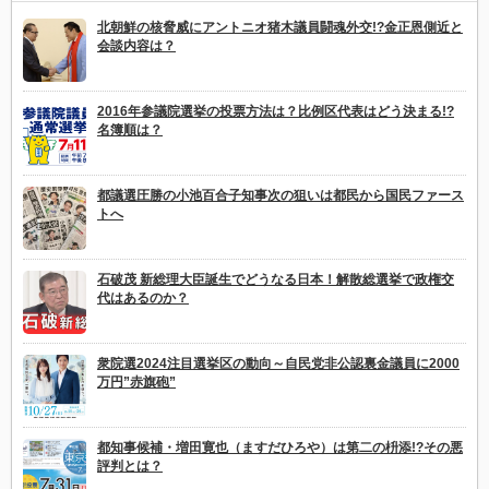
北朝鮮の核脅威にアントニオ猪木議員闘魂外交!?金正恩側近と
会談内容は？
2016年参議院選挙の投票方法は？比例区代表はどう決まる!?
名簿順は？
都議選圧勝の小池百合子知事次の狙いは都民から国民ファース
トへ
石破茂 新総理大臣誕生でどうなる日本！解散総選挙で政権交
代はあるのか？
衆院選2024注目選挙区の動向～自民党非公認裏金議員に2000
万円”赤旗砲”
都知事候補・増田寛也（ますだひろや）は第二の枡添!?その悪
評判とは？