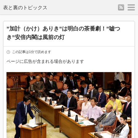
rss
m
表と裏のトピックス
”加計（かけ）ありき”は明白の茶番劇！”嘘つ
き”安倍内閣は風前の灯
この記事は1分で読めます
ページに広告が含まれる場合があります