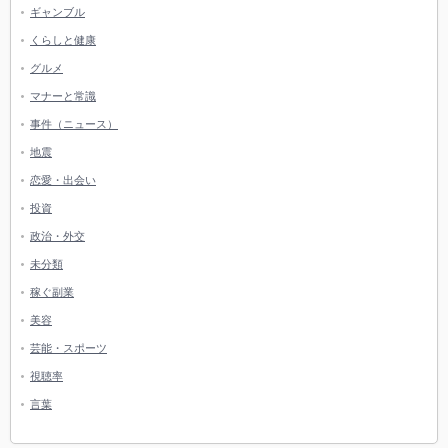
ギャンブル
くらしと健康
グルメ
マナーと常識
事件（ニュース）
地震
恋愛・出会い
投資
政治・外交
未分類
稼ぐ副業
美容
芸能・スポーツ
視聴率
言葉