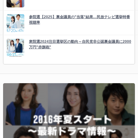
参院選【2025】裏金議員の”当落”結果…民放テレビ選挙特番
視聴率
衆院選2024注目選挙区の動向～自民党非公認裏金議員に2000
万円”赤旗砲”