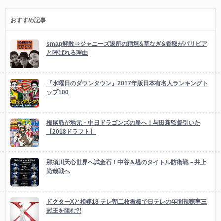
おすすめ記事
smap解散⇒ジャニーズ退所の稲垣&草なぎ&香取がパリピア
と呼ばれる理由
『水曜日のダウンタウン』2017年版日本有名人ランキングト
ップ100
根尾昴が地元・中日ドラゴンズの星へ！与田新監督引いた
【2018ドラフト】
那須川天心世界へ試金石！中谷＆堤のタイトル防衛戦～井上
尚哉戦へ
ドクターXと相棒18 テレ朝二枚看板で日テレの年間視聴率三
冠王を阻む?!