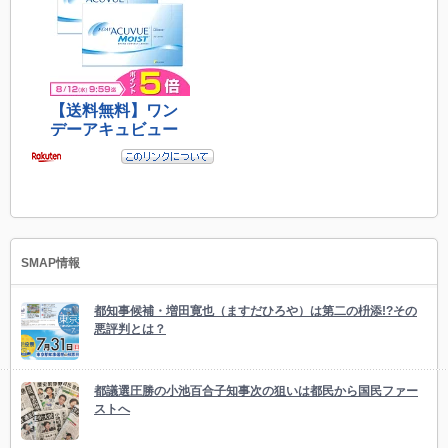
SMAP情報
都知事候補・増田寛也（ますだひろや）は第二の枡添!?その
悪評判とは？
都議選圧勝の小池百合子知事次の狙いは都民から国民ファー
ストへ