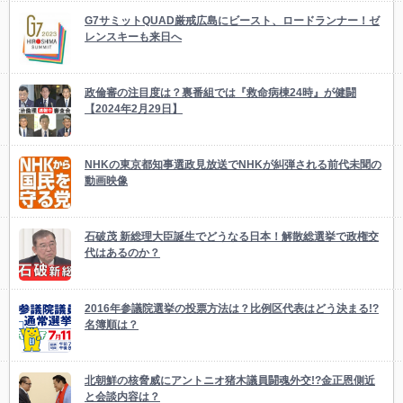
G7サミットQUAD厳戒広島にビースト、ロードランナー！ゼ
レンスキーも来日へ
政倫審の注目度は？裏番組では『救命病棟24時』が健闘
【2024年2月29日】
NHKの東京都知事選政見放送でNHKが糾弾される前代未聞の
動画映像
石破茂 新総理大臣誕生でどうなる日本！解散総選挙で政権交
代はあるのか？
2016年参議院選挙の投票方法は？比例区代表はどう決まる!?
名簿順は？
北朝鮮の核脅威にアントニオ猪木議員闘魂外交!?金正恩側近
と会談内容は？