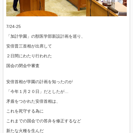
7/24-25
「加計学園」の獣医学部新設計画を巡り、
安倍晋三首相が出席して
２日間にわたり行われた
国会の閉会中審査
安倍首相が学園の計画を知ったのが
「今年１月２０日」だとしたが…
矛盾をつかれた安倍首相は、
これを死守する為に
これまでの国会での答弁を修正するなど
新たな火種を生んだ