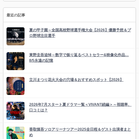
最近の記事
夏の甲子園～全国高校野球選手権大会【2026】優勝予想＆プ
ロ野球注目選手
東野圭吾追悼～数字で振り返るベストセラー&映像化作品…
8/5永遠の記憶
立川まつり花火大会の穴場＆おすすめスポット【2026】
2026年7月スタート夏ドラマ一覧＜VIVANT続編＞～視聴率、
口コミは？
香取慎吾ソロアリーナツアー2025全日程＆ゲスト出演者まと
め