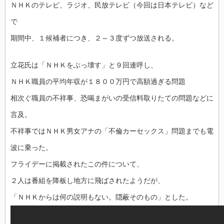
ＮＨＫのテレビ、ラジオ、民放テレビ（今回は日本テレビ）など
で
期間中、１候補者につき、２～３度ずつ放送される。
立花氏は「ＮＨＫをぶっ壊す」と９回連呼し、
ＮＨＫ職員の平均年収が１８００万円で高額過ぎる問題
相次ぐ職員の不祥事、恐喝まがいの受信料取りたての問題などに
言及。
不祥事ではＮＨＫ男女アナの「不倫カーセックス」問題までも電
波に乗った。
フライデーに掲載されたこの件について、
２人は番組を降板し地方に飛ばされたようだが、
「ＮＨＫからは何の説明もない。隠蔽そのもの」とした。