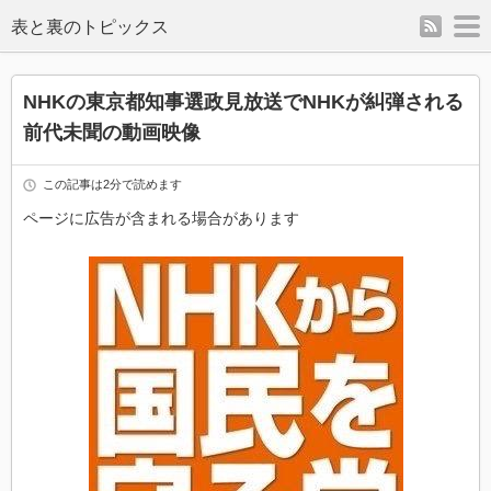
rss
m
表と裏のトピックス
NHKの東京都知事選政見放送でNHKが糾弾される
前代未聞の動画映像
この記事は2分で読めます
ページに広告が含まれる場合があります