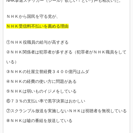
NHK撃退ステッカー（シール）欲しい！という声も相次いだ。
ＮＨＫから国民を守る党が、
ＮＨＫ受信料不払いを薦める理由
①ＮＨＫ役職員の給与が高すぎる
②ＮＨＫ関係者は犯罪者が多すぎる（犯罪者がＮＨＫ職員をして
いる）
③ＮＨＫの社屋立替経費３４００億円はムダ
④ＮＨＫの経費の使い方に問題がある
⑤ＮＨＫは弱いものイジメをしている
⑥７３％の支払い率で黒字決算はおかしい
⑦スクランブル放送を実施しないＮＨＫは視聴者を無視している
⑧ＮＨＫは嘘の番組を放送している