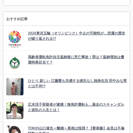
おすすめ記事
2020東京五輪（オリンピック）中止の可能性が…悲運の歴史
が繰り返される!?
高齢者運転免許自主返納後に死亡事故！罪は？返納増加は優
遇特典目当て？
ひとり 寂しい 江藤愛も共感する彼氏なし独身生活 田中みな実
とは不仲!?
広末涼子容疑者が逮捕！無免許運転も…過去のスキャンダル
と波乱の人生とは！
TOKIO山口達也＜離婚＞真相は怪我？【妻画像】会見は不倫