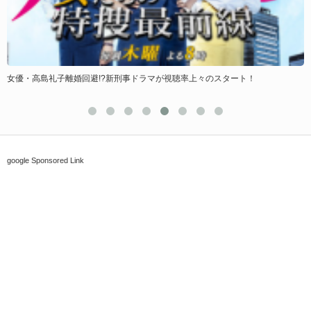
島礼子離婚回避!?新刑事ドラマが視聴率上々のスタート！
夏の甲子園
google Sponsored Link