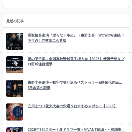
最近の記事
香取慎吾主演『虚ろな十字架』（東野圭吾）WOWOW連続ド
ラマW！赤楚衛二ら共演
夏の甲子園～全国高校野球選手権大会【2026】優勝予想＆プ
ロ野球注目選手
東野圭吾追悼～数字で振り返るベストセラー&映像化作品…
8/5永遠の記憶
立川まつり花火大会の穴場＆おすすめスポット【2026】
2026年7月スタート夏ドラマ一覧＜VIVANT続編＞～視聴率、