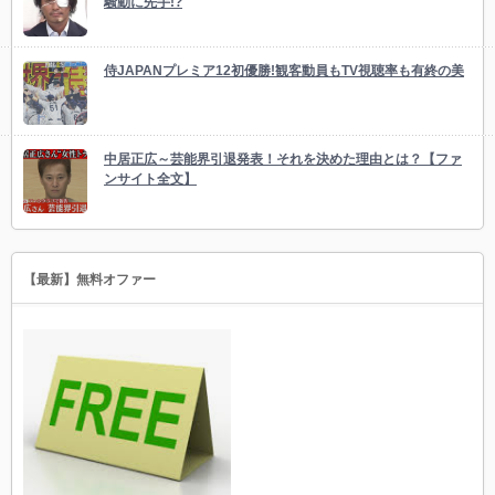
騒動に先手!?
侍JAPANプレミア12初優勝!観客動員もTV視聴率も有終の美
中居正広～芸能界引退発表！それを決めた理由とは？【ファ
ンサイト全文】
【最新】無料オファー