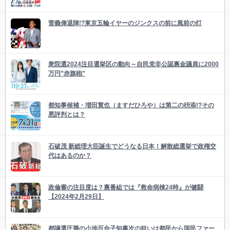
菅義偉退陣!?東京五輪イヤーのジンクスの前に風前の灯
衆院選2024注目選挙区の動向～自民党非公認裏金議員に2000
万円”赤旗砲”
都知事候補・増田寛也（ますだひろや）は第二の枡添!?その
悪評判とは？
石破茂 新総理大臣誕生でどうなる日本！解散総選挙で政権交
代はあるのか？
政倫審の注目度は？裏番組では『救命病棟24時』が健闘
【2024年2月29日】
都議選圧勝の小池百合子知事次の狙いは都民から国民ファー