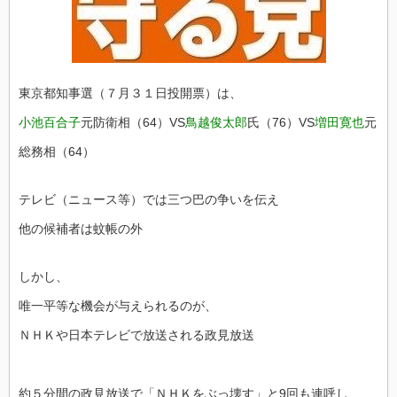
東京都知事選（７月３１日投開票）は、
小池百合子
元防衛相（64）VS
鳥越俊太郎
氏（76）VS
増田寛也
元
総務相（64）
テレビ（ニュース等）では三つ巴の争いを伝え
他の候補者は蚊帳の外
しかし、
唯一平等な機会が与えられるのが、
ＮＨＫや日本テレビで放送される政見放送
約５分間の政見放送で「ＮＨＫをぶっ壊す」と9回も連呼し、