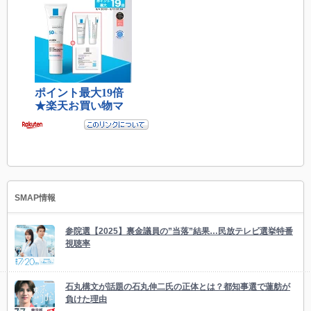
SMAP情報
参院選【2025】裏金議員の”当落”結果…民放テレビ選挙特番
視聴率
石丸構文が話題の石丸伸二氏の正体とは？都知事選で蓮舫が
負けた理由