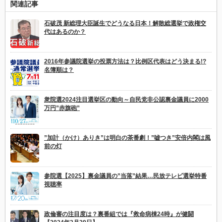
関連記事
石破茂 新総理大臣誕生でどうなる日本！解散総選挙で政権交
代はあるのか？
2016年参議院選挙の投票方法は？比例区代表はどう決まる!?
名簿順は？
衆院選2024注目選挙区の動向～自民党非公認裏金議員に2000
万円”赤旗砲”
”加計（かけ）ありき”は明白の茶番劇！”嘘つき”安倍内閣は風
前の灯
参院選【2025】裏金議員の”当落”結果…民放テレビ選挙特番
視聴率
政倫審の注目度は？裏番組では『救命病棟24時』が健闘