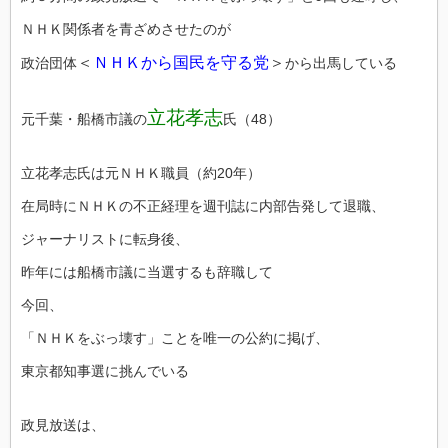
ＮＨＫ関係者を青ざめさせたのが
＜
ＮＨＫから国民を守る党
＞
政治団体
から出馬している
立花孝志
元千葉・船橋市議の
氏（48）
立花孝志氏は元ＮＨＫ職員（約20年）
在局時にＮＨＫの不正経理を週刊誌に内部告発して退職、
ジャーナリストに転身後、
昨年には船橋市議に当選するも辞職して
今回、
「ＮＨＫをぶっ壊す」ことを唯一の公約に掲げ、
東京都知事選に挑んでいる
政見放送は、