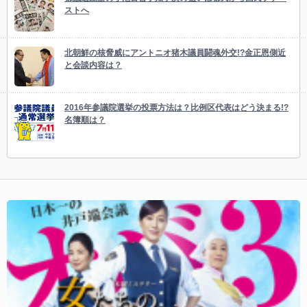
ストへ
北朝鮮の核脅威にアントニオ猪木議員闘魂外交!?金正恩側近
と会談内容は？
2016年参議院選挙の投票方法は？比例区代表はどう決まる!?
名簿順は？