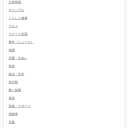
お得情報
ギャンブル
くらしと健康
グルメ
マナーと常識
事件（ニュース）
地震
恋愛・出会い
投資
政治・外交
未分類
稼ぐ副業
美容
芸能・スポーツ
視聴率
言葉