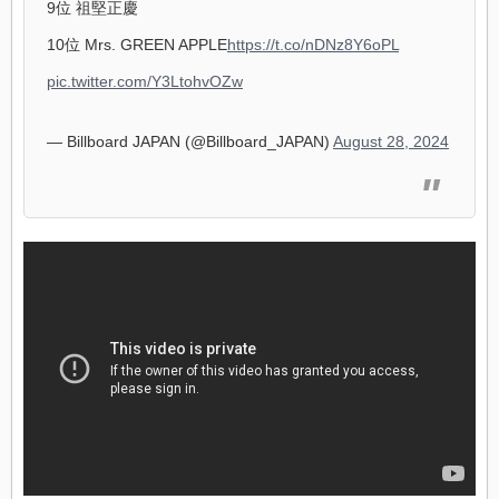
9位 祖堅正慶
10位 Mrs. GREEN APPLE
https://t.co/nDNz8Y6oPL
pic.twitter.com/Y3LtohvOZw
— Billboard JAPAN (@Billboard_JAPAN)
August 28, 2024