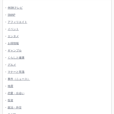
4K8Kテレビ
SMAP
アフィリエイト
イベント
エンタメ
お得情報
ギャンブル
くらしと健康
グルメ
マナーと常識
事件（ニュース）
地震
恋愛・出会い
投資
政治・外交