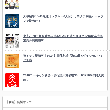
大谷翔平40-40最速【メジャー6人目】サヨナラ満塁ホームラ
ンで決めた！
東京2020五輪視聴率～侍JAPAN野球が金メダル!開閉会式も
驚異の高視聴率
秋ドラマ視聴率【2024】日曜劇場『海に眠るダイヤモンド』
が低迷
2016ユーキャン新語・流行語大賞候補30…TOP10&年間大賞
は？
【最新】無料オファー