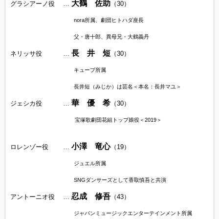
大鶴 佐助
グラシアーノ役 …
（30）
nora所属、劇団ヒトハダ座長
父・唐十郎、異母兄・大鶴義丹
長 井 短
ネリッサ役 …
（30）
キューブ所属
長井短（みじか）は芸名＜本名：長井マユ＞
華 優 希
ジェシカ役
…
（30）
宝塚歌劇団花組トップ娘役＜2019＞
小澤 竜心
ロレンゾー役
…
（19）
ジュエル所属
SNGダンサーズとして香取慎吾と共演
忍成 修吾
アントーニオ役
…
（43）
ジャパンミュージックエンターテインメント所属