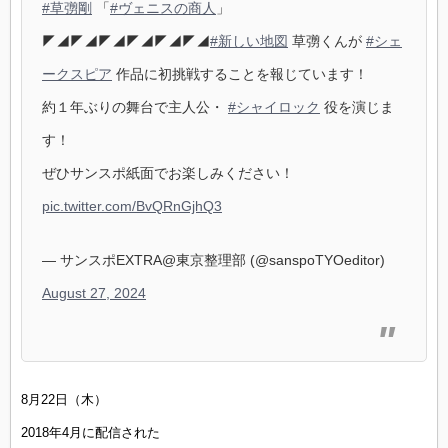
#草彅剛
「
#ヴェニスの商人
」
◤◢◤◢◤◢◤◢◤◢◤◢
#新しい地図
草彅くんが
#シェ
ークスピア
作品に初挑戦することを報じています！
約１年ぶりの舞台で主人公・
#シャイロック
役を演じま
す！
ぜひサンスポ紙面でお楽しみください！
pic.twitter.com/BvQRnGjhQ3
— サンスポEXTRA@東京整理部 (@sanspoTYOeditor)
August 27, 2024
8月22日（木）
2018年4月に配信された