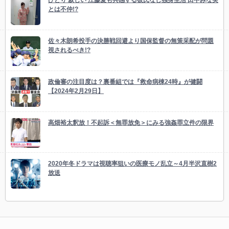
ひとり 寂しい 江藤愛も共感する彼氏なし独身生活 田中みな実
とは不仲!?
佐々木朗希投手の決勝戦回避より国保監督の無策采配が問題
視されるべき!?
政倫審の注目度は？裏番組では『救命病棟24時』が健闘
【2024年2月29日】
高畑裕太釈放！不起訴＜無罪放免＞にみる強姦罪立件の限界
2020年冬ドラマは視聴率狙いの医療モノ乱立～4月半沢直樹2
放送