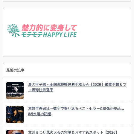
最近の記事
夏の甲子園～全国高校野球選手権大会【2026】優勝予想＆プ
ロ野球注目選手
東野圭吾追悼～数字で振り返るベストセラー&映像化作品…
8/5永遠の記憶
立川まつり花火大会の穴場＆おすすめスポット【2026】