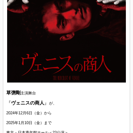
草彅剛
主演舞台
『
ヴェニスの商人
』
が、
2024年12月6日（金）から
2025年1月10日（金）まで
東京・日本青年館ホール＜22公演＞