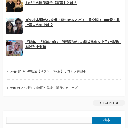
お相手の田所幸子【写真】とは？
嵐の松本潤がAV女優・葵つかさとゲス二股交際！10年愛・井
上真央の心中は!?
『娼年』『孤狼の血』『新聞記者』の松坂桃李を上手い俳優に
挙げた小栗旬
大谷翔平40-40最速【メジャー6人目】サヨナラ満塁ホ…
with MUSIC 新しい地図初登場！新旧ジャニーズ…
RETURN TOP