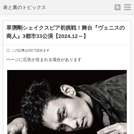
rss
m
表と裏のトピックス
草彅剛シェイクスピア初挑戦！舞台『ヴェニスの
商人』3都市33公演【2024.12～】
この記事は3分で読めます
ページに広告が含まれる場合があります