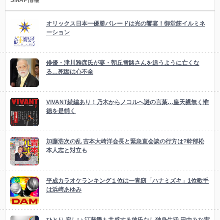
SMAP情報
オリックス日本一優勝パレードは光の饗宴！御堂筋イルミネ
ーション
俳優・津川雅彦氏が妻・朝丘雪路さんを追うように亡くな
る…死因は心不全
VIVANT続編あり！乃木からノコルへ謎の言葉…皇天親無く惟
徳を是輔く
加藤浩次の乱 吉本大崎洋会長と緊急直会談の行方は?幹部松
本人志と対立も
平成カラオケランキング１位は一青窈「ハナミズキ」1位歌手
は浜崎あゆみ