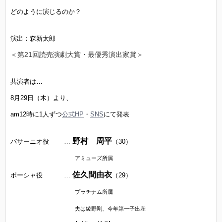
どのように演じるのか？
演出：森新太郎
＜第21回読売演劇大賞・最優秀演出家賞＞
共演者は…
8月29日（木）より、
am12時に1人ずつ
公式HP
・
SNS
にて発表
野村 周平
バサーニオ役 …
（30）
アミューズ所属
佐久間由衣
ポーシャ役 …
（29）
プラチナム所属
夫は綾野剛、今年第一子出産