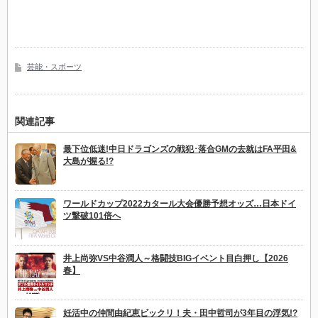
芸能・スポーツ
関連記事
最下位低迷!中日ドラゴンズの戦犯･落合GMの去就はFA平田&
大島が握る!?
ワールドカップ2022カタール大会優勝予想オッズ…日本ドイ
ツ撃破101倍へ
井上尚弥VS中谷潤人～格闘技BIGイベント目白押し【2026
春】
妊活中の仲間由紀恵ビックリ！夫・田中哲司が3年目の浮気!?