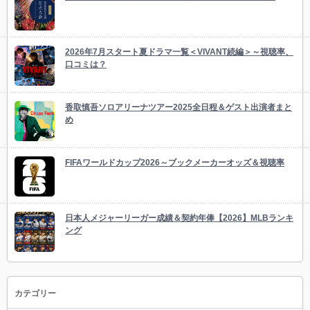
2026年7月スタート夏ドラマ一覧＜VIVANT続編＞～視聴率、
口コミは？
香取慎吾ソロアリーナツアー2025全日程＆ゲスト出演者まと
め
FIFAワールドカップ2026～ブックメーカーオッズ＆視聴率
日本人メジャーリーガー成績＆契約年俸【2026】MLBランキ
ング
カテゴリー