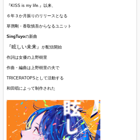
『KISS is my life.』以来、
６年３か月振りのリリースとなる
草彅剛・香取慎吾からなるユニット
SingTuyo
の新曲
『眩しい未来』
が配信開始
作詞は女優の上野樹里
作曲・編曲は上野樹里の夫で
TRICERATOPSとして活動する
和田唱によって制作された