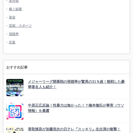
未分類
稼ぐ副業
美容
芸能・スポーツ
視聴率
言葉
おすすめ記事
メジャーリーグ開幕戦の視聴率が驚異の31％超！観戦した豪
華著名人も紹介！
中居正広反論！性暴力は無かった！？橋本徹氏が事実（ウソ
情報）を暴露
香取慎吾が加藤浩次の日テレ『スッキリ』生出演の衝撃！