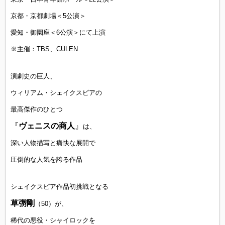
京都・京都劇場＜5公演＞
愛知・御園座＜6公演＞にて上演
※主催：TBS、CULEN
演劇史の巨人、
ウィリアム・シェイクスピアの
最高傑作のひとつ
『
ヴェニスの商人
』
は、
深い人物描写と痛快な展開で
圧倒的な人気を誇る作品
シェイクスピア作品初挑戦となる
草彅剛
（50）が、
稀代の悪役・シャイロックを