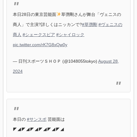
本日28日の東京芸能面
草彅剛さんが舞台「ヴェニスの
商人」で主演?詳しくはニッカンで?
#草彅剛
#ヴェニスの
商人
#シェークスピア
#シャイロック
pic.twitter.com/rK7G8xQw0y
— 日刊スポーツＳＨＯＰ (@1048055tokyo)
August 28,
2024
本日の
#サンスポ
芸能面は
◤◢◤◢◤◢◤◢◤◢◤◢