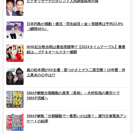
ビデオリサーチのタレント人気調査結果が謎
日本列島が感動！復活・羽生結弦＜金＞視聴率は平均33.9%
（瞬間46%）
NHK紅白歌合戦は最低視聴率!?【2024タイムテーブル】裏番
組は…ゴチ＆オールスター健闘
嵐の松本潤がAV女優・葵つかさとゲス二股交際！10年愛・井
上真央の心中は!?
SMAP解散分裂騒動の真実（真相）～木村拓哉の裏切りで
SMAP消滅へ
SMAP解散「分裂騒動で一番悪いのは誰？」週刊文春緊急アン
ケートの結果