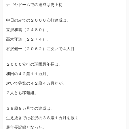
ナゴヤドームでの達成は史上初
中日のみでの２０００安打達成は、
立浪和義（２４８０）、
高木守道（２２７４）、
谷沢健一（２０６２）に次いで４人目
２０００安打の球団最年長は、
和田の４２歳１１カ月、
次いで谷繁の４２歳４カ月だが、
２人とも移籍組。
３９歳８カ月での達成は、
生え抜きでは谷沢の３８歳１カ月を抜く
最年長記録となった。