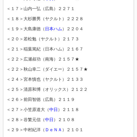
＜１７＞山内一弘（広島）２２７１
＜１８＞大杉勝男（ヤクルト）２２２８
＜１９＞大島康徳（
日本ハム
）２２０４
＜２０＞若松勉（ヤクルト）２１７３
＜２１＞稲葉篤紀（日本ハム）２１６７
＜２２＞広瀬叔功（南海）２１５７★
＜２２＞秋山幸二（ダイエー）２１５７★
＜２４＞宮本慎也（ヤクルト）２１３３
＜２５＞清原和博（オリックス）２１２２
＜２６＞前田智徳（広島）２１１９
＜２７＞小笠原道大（
中日
）２１１８
＜２８＞谷繁元信（
中日
）２１０８
＜２９＞中村紀洋（
ＤｅＮＡ
）２１０１