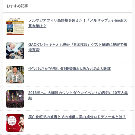
おすすめ記事
メルマガアフィリ高額塾を超えた！『メルザップ』e-book大
賞今年は？
GACKTパッキャオも来た『RIZIN15』ゲスト解説に酷評で撤
退宣言!
今”おおさか”が熱い!!?豪栄道&大坂なおみ&大阪杯
2018年ヘ…大晦日カウントダウンイベントの渋谷に10万人集
結
美白化粧品の被害とその補償～美白成分ロドデノールとは？