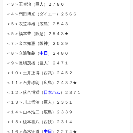
＜３＞王貞治（巨人）２７８６
＜４＞門田博光（ダイエー）２５６６
＜５＞衣笠祥雄（広島）２５４３
＜５＞福本豊（阪急）２５４３★
＜７＞金本知憲（阪神）２５３９
＜８＞立浪和義（
中日
）２４８０
＜９＞長嶋茂雄（巨人）２４７１
＜１０＞土井正博（西武）２４５２
＜１１＞石井琢朗（広島）２４３２★
＜１２＞落合博満（
日本ハム
）２３７１
＜１３＞川上哲治（巨人）２３５１
＜１４＞山本浩二（広島）２３３９
＜１５＞榎本喜八（西鉄）２３１４
＜１６＞高木守道（
中日
）２２７４★