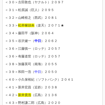
＜３０＞古田敦也（ヤクルト）２０９７
＜３１＞松原誠（巨人）２０９５
＜３２＞山崎裕之（西武）２０８１
＜３３＞
松井稼頭央
（楽天）２０７１★
＜３４＞藤田平（阪神）２０６４
＜３５＞谷沢健一（
中日
）２０６２
＜３６＞江藤慎一（ロッテ）２０５７
＜３６＞有藤道世（ロッテ）２０５７
＜３８＞加藤英司（南海）２０５５
＜３９＞和田一浩（
中日
）２０５０
＜４０＞小久保裕紀（ソフトバンク）２０４１
＜４１＞新井宏昌（近鉄）２０３８
＜４２＞
新井貴浩
（広島）２１３６
＜４３＞野村謙二郎（広島）２０２０