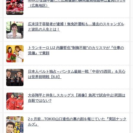
NHKが全国中継した広島優勝の瞬間最高視聴率は驚異の71%
（広島地区）
広末涼子容疑者が逮捕！無免許運転も…過去のスキャンダル
と波乱の人生とは！
トランキーロ LIJ 内藤哲也”制御不能”のカリスマが『仕事の
流儀』で素顔
日本人ベルト独占～バンタム級統一戦「中谷VS西田」＆天心
は世界前哨戦【6.8】
大谷翔平と仲良しスカッグス【画像】急死で試合中止!死因は
自殺ではない?
2ヶ月前…TOKIO山口達也の裏の顔を報じていた『実話ナック
ルズ』