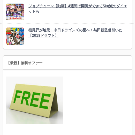
ジョブチューン【動画】4週間で開脚ができて5kg減のダイエ
ットも
根尾昴が地元・中日ドラゴンズの星へ！与田新監督引いた
【2018ドラフト】
【最新】無料オファー