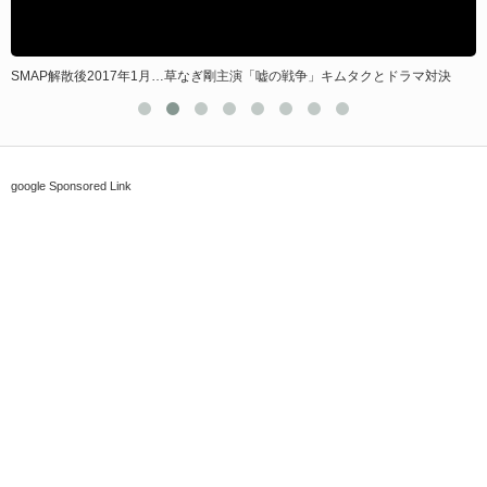
17年1月…草なぎ剛主演「嘘の戦争」キムタクとドラマ対決
ビデオリサーチのタレ
google Sponsored Link