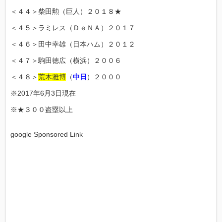
＜４４＞柴田勲（巨人）２０１８★
＜４５＞ラミレス（ＤｅＮＡ）２０１７
＜４６＞田中幸雄（日本ハム）２０１２
＜４７＞駒田徳広（横浜）２００６
＜４８＞
荒木雅博
（
中日
）２０００
※2017年6月3日現在
※★３００盗塁以上
google Sponsored Link