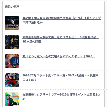
最近の記事
夏の甲子園～全国高校野球選手権大会【2026】優勝予想＆プ
ロ野球注目選手
東野圭吾追悼～数字で振り返るベストセラー&映像化作品…
8/5永遠の記憶
立川まつり花火大会の穴場＆おすすめスポット【2026】
2026年7月スタート夏ドラマ一覧＜VIVANT続編＞～視聴率、
口コミは？
香取慎吾ソロアリーナツアー2025全日程＆ゲスト出演者まと
め