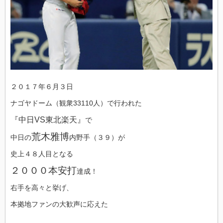
２０１７年６月３日
ナゴヤドーム（観衆33110人）で行われた
『中日VS東北楽天』
で
荒木雅博
中日の
内野手（３９）が
史上４８人目となる
２０００本安打
達成！
右手を高々と挙げ、
本拠地ファンの大歓声に応えた