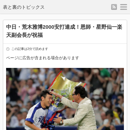
rss
m
表と裏のトピックス
中日・荒木雅博2000安打達成！恩師・星野仙一楽
天副会長が祝福
この記事は2分で読めます
ページに広告が含まれる場合があります