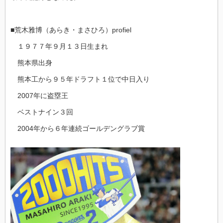
■荒木雅博（あらき・まさひろ）profiel
１９７７年９月１３日生まれ
熊本県出身
熊本工から９５年ドラフト１位で中日入り
2007年に盗塁王
ベストナイン３回
2004年から６年連続ゴールデングラブ賞