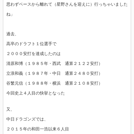
思わずベースから離れて（星野さんを迎えに）行っちゃいました
ね」
過去、
高卒のドラフト１位選手で
２０００安打を達成したのは
清原和博（１９８５年・西武 通算２１２２安打）
立浪和義（１９８７年・中日 通算２４８０安打）
谷繁元信（１９８８年・横浜 通算２１０８安打）
今回史上４人目の快挙となった
又、
中日ドラゴンズでは、
２０１５年の和田一浩以来６人目