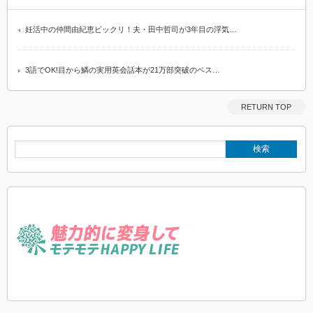
妊活中の仲間由紀恵ビックリ！夫・田中哲司が3年目の浮気…
3語でOK!目から鱗の実用英会話本が21万部突破のベス…
RETURN TOP