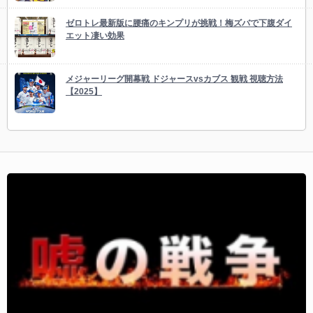
ゼロトレ最新版に腰痛のキンプリが挑戦！梅ズバで下腹ダイ
エット凄い効果
メジャーリーグ開幕戦 ドジャースvsカブス 観戦 視聴方法
【2025】