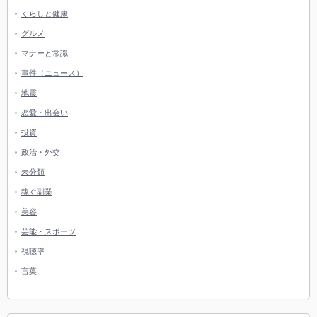
くらしと健康
グルメ
マナーと常識
事件（ニュース）
地震
恋愛・出会い
投資
政治・外交
未分類
稼ぐ副業
美容
芸能・スポーツ
視聴率
言葉