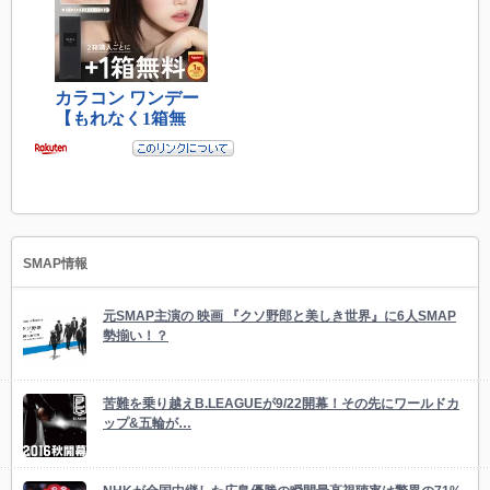
SMAP情報
元SMAP主演の 映画 『クソ野郎と美しき世界』に6人SMAP
勢揃い！？
苦難を乗り越えB.LEAGUEが9/22開幕！その先にワールドカ
ップ&五輪が…