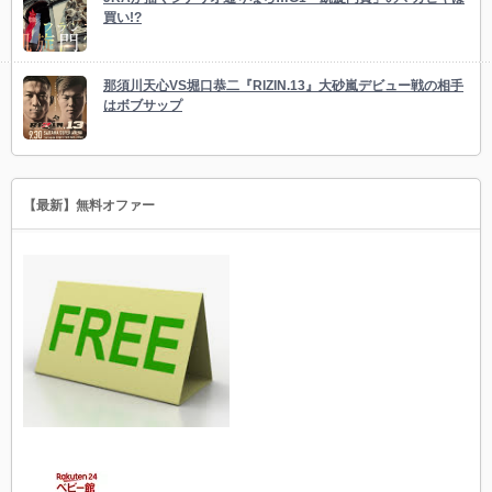
買い!?
那須川天心VS堀口恭二『RIZIN.13』大砂嵐デビュー戦の相手
はボブサップ
【最新】無料オファー