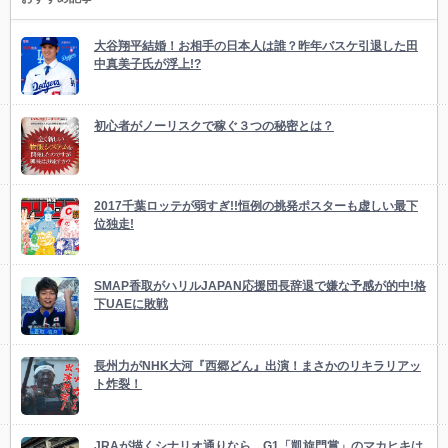
大谷翔平結婚！お相手の日本人は誰？昨年バスケ引退した田
中真美子氏が浮上!?
初心者がノーリスクで稼ぐ３つの秘密とは？
2017千葉ロッテが弱すぎ!!恒例の挑発ポスターも虚しい最下
位独走!
SMAP香取がハリルJAPAN応援団長辞退で嫌な予感が的中!格
下UAEに敗戦
長州力がNHK大河『西郷どん』出演！まさかのリキラリアッ
ト炸裂！
JRAが描くシナリオ通りなら…G1「凱旋門賞」のマカヒキは