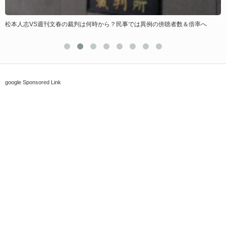
松本人志VS週刊文春の裁判は何時から？民事では異例の傍聴者数＆倍率へ
ポ
google Sponsored Link