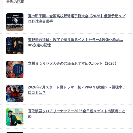
最近の記事
夏の甲子園～全国高校野球選手権大会【2026】優勝予想＆プ
ロ野球注目選手
東野圭吾追悼～数字で振り返るベストセラー&映像化作品…
8/5永遠の記憶
立川まつり花火大会の穴場＆おすすめスポット【2026】
2026年7月スタート夏ドラマ一覧＜VIVANT続編＞～視聴率、
口コミは？
香取慎吾ソロアリーナツアー2025全日程＆ゲスト出演者まと
め