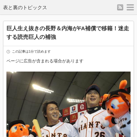
rss
m
表と裏のトピックス
巨人生え抜きの長野＆内海がFA補償で移籍！迷走
する読売巨人の補強
この記事は1分で読めます
ページに広告が含まれる場合があります