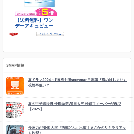
SMAP情報
夏ドラマ2024～月9初主演snowman目黒蓮『海のはじまり』
視聴率低い？
夏の甲子園決勝 沖縄尚学VS日大三 沖縄フィーバーが再び
【2025】
長州力がNHK大河『西郷どん』出演！まさかのリキラリアッ
ト炸裂！