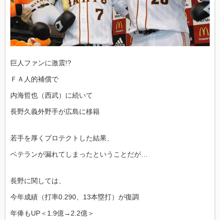
巨人ファンに激震!?
ＦＡ人的補償で
内海哲也（西武）に続いて
長野久義外野手が広島に移籍
若手を厚くプロテクトした結果、
ベテランが漏れてしまったということだが…
長野に関しては、
今年成績（打率0.290、13本塁打）が復調
年俸もUP＜1.9億→2.2億＞