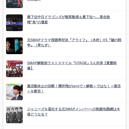
最下位中日ドラゴンズが観客動員も最下位ヘ…落合政
権”負”の遺産
元SMAPドラマ視聴率対決『アライフ』（木村）VS『嘘の戦
争』（草なぎ）
SMAP解散前ラストスマイル『UTAGE』5人共演【貴重映
像】
嵐活動休止の決断！櫻井翔がzeroで＜解散＞ではなく＜復活
＞を断言！
ジャニーズを退社する元SMAPメンバーへの制裁包囲網は今
後どうなる？