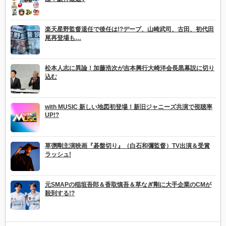
楽天星野監督退任で後任は!?デーブ、山崎武司、古田、初代田
尾再登場も…
松本人志に異論！加藤浩次が吉本興行大崎洋会長黒幕説に切り
込む
with MUSIC 新しい地図初登場！新旧ジャニーズ共演で視聴率
UP!?
草彅剛主演映画『碁盤切り』（白石和彌監督）TV出演＆受賞
ラッシュ!
元SMAPの稲垣吾郎＆香取慎吾＆草なぎ剛に大手企業のCMが
殺到する!?