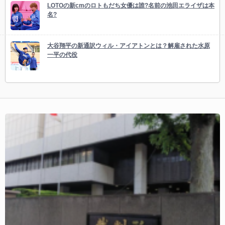
LOTOの新cmのロトもだち女優は誰?名前の池田エライザは本
名?
大谷翔平の新通訳ウィル・アイアトンとは？解雇された水原
一平の代役