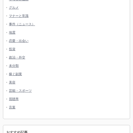
グルメ
マナーと常識
事件（ニュース）
地震
恋愛・出会い
投資
政治・外交
未分類
稼ぐ副業
美容
芸能・スポーツ
視聴率
言葉
おすすめ記事