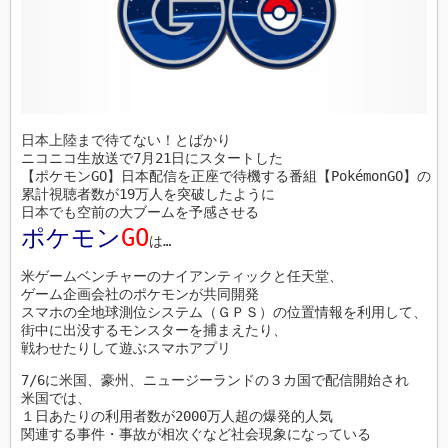
日本上陸まで待てない！とばかり

ニコニコ生放送で7月21日にスタートした

【ポケモンGO】日本配信を正座で待機する番組【PokémonGO】の

累計視聴者数が19万人を突破したように

ポケモン
GO
は…
米ゲームベンチャーのナイアンティックと任天堂、

ゲーム企画会社のポケモンが共同開発

スマホの全地球測位システム（ＧＰＳ）の位置情報を利用して、

街中に出没するモンスターを捕まえたり、

戦わせたりして遊ぶスマホアプリ
7/6に米国、豪州、ニュージーランドの３カ国で配信開始され

米国では、

１日あたりの利用者数が2000万人超の爆発的人気

関連する事件・事故が相次ぐなど社会現象になっている