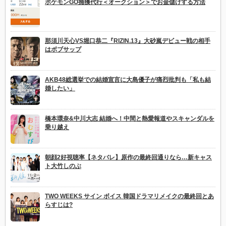
ポケモンGO捕獲代行＜オークション＞でお金儲けする方法
那須川天心VS堀口恭二『RIZIN.13』大砂嵐デビュー戦の相手
はボブサップ
AKB48総選挙での結婚宣言に大島優子が痛烈批判も「私も結
婚したい」
橋本環奈&中川大志 結婚へ！中間と熱愛報道やスキャンダルを
乗り越え
朝顔2好視聴率【ネタバレ】原作の最終回通りなら…新キャス
ト大竹しのぶ
TWO WEEKS サイン ボイス 韓国ドラマリメイクの最終回とあ
らすじは?