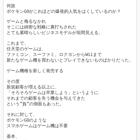
何故 

ポケモンGOがこれほどの爆発的人気をはくしているのか？
ゲームと侮るなかれ 

そこには綿密な戦略に裏打ちされた

とても素晴らしいビジネスモデルが垣間見える。 

これまで、

任天堂のゲームは、 

ファミコン、スーファミ、ロクヨンからWiiまで

新たなゲーム機を買わないとプレイできないものばかりだった。 

ゲーム機種を新しく発売する

その度

新規顧客が増える以上に、 

「そろそろゲームは卒業しよう」というように 

それまでの顧客を失う機会を与えてきた

という”負”の側面もあった。 

それに対して、

ポケモンGOのような

スマホゲームはゲーム機は不要

基本、
