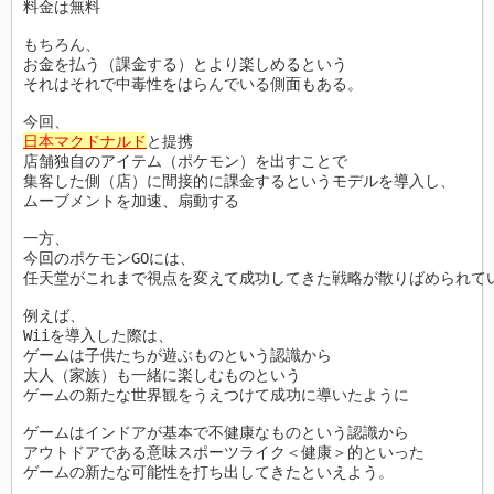
料金は無料 

もちろん、

お金を払う（課金する）とより楽しめるという 

それはそれで中毒性をはらんでいる側面もある。

日本マクドナルド
と提携

店舗独自のアイテム（ポケモン）を出すことで

集客した側（店）に間接的に課金するというモデルを導入し、

ムーブメントを加速、扇動する

一方、

今回のポケモンGOには、

任天堂がこれまで視点を変えて成功してきた戦略が散りばめられてい
例えば、 

Wiiを導入した際は、 

ゲームは子供たちが遊ぶものという認識から

大人（家族）も一緒に楽しむものという

ゲームの新たな世界観をうえつけて成功に導いたように

ゲームはインドアが基本で不健康なものという認識から 

アウトドアである意味スポーツライク＜健康＞的といった

ゲームの新たな可能性を打ち出してきたといえよう。
