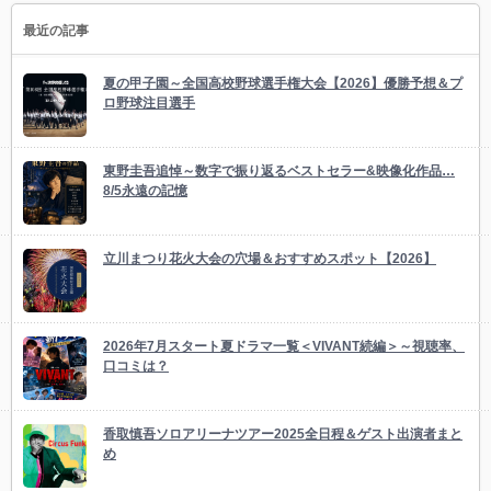
最近の記事
夏の甲子園～全国高校野球選手権大会【2026】優勝予想＆プ
ロ野球注目選手
東野圭吾追悼～数字で振り返るベストセラー&映像化作品…
8/5永遠の記憶
立川まつり花火大会の穴場＆おすすめスポット【2026】
2026年7月スタート夏ドラマ一覧＜VIVANT続編＞～視聴率、
口コミは？
香取慎吾ソロアリーナツアー2025全日程＆ゲスト出演者まと
め