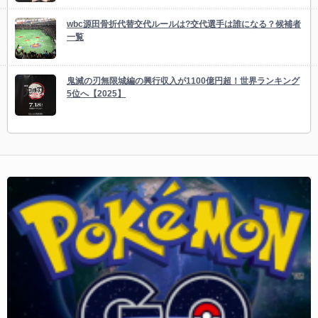
wbc源田骨折代替交代ルールは?交代選手は誰になる？候補者
一覧
鬼滅の刃無限城編の興行収入が1100億円超！世界ランキング
5位へ【2025】