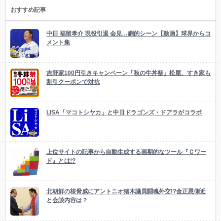
おすすめ記事
中日 福留孝介 現役引退 会見…劇的シーン【動画】球界からコ
メント集
吉野家100円引きキャンペーン「秋の牛丼祭」松屋、すき家も
割引クーポンで対抗
LISA「マコトシヤカ」と中日ドラゴンズ・ドアラがコラボ
上位サイトの記事から自動生成する画期的なツール『Ｃワー
ド』とは!?
北朝鮮の核脅威にアントニオ猪木議員闘魂外交!?金正恩側近
と会談内容は？