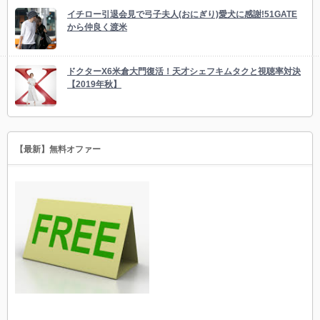
イチロー引退会見で弓子夫人(おにぎり)愛犬に感謝!51GATE
から仲良く渡米
ドクターX6米倉大門復活！天才シェフキムタクと視聴率対決
【2019年秋】
【最新】無料オファー