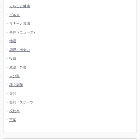
くらしと健康
グルメ
マナーと常識
事件（ニュース）
地震
恋愛・出会い
投資
政治・外交
未分類
稼ぐ副業
美容
芸能・スポーツ
視聴率
言葉