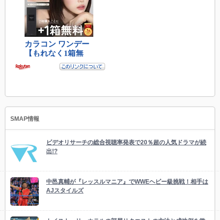
SMAP情報
ビデオリサーチの総合視聴率発表で20％超の人気ドラマが続
出!?
中邑真輔が『レッスルマニア』でWWEヘビー級挑戦！相手は
AJスタイルズ