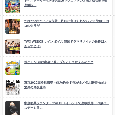
トイストーリーホテルの部屋リクエストの方法と成功例を徹
底解説！
だれかtoなかいにW永野！月10に負けられないフジ月9キミコ
コの焦りが…
TWO WEEKS サイン ボイス 韓国ドラマリメイクの最終回と
あらすじは?
ポケモンGOは出会い系アプリとして使えるのか？
東京2020五輪視聴率～侍JAPAN野球が金メダル!開閉会式も
驚異の高視聴率
中森明菜ファンクラブALDEAイベントで生歌披露！59歳バー
スデーを前に