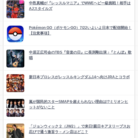
中邑真輔が『レッスルマニア』でWWEヘビー級挑戦！相手は
AJスタイルズ
Pokémon GO（ポケモンGO）7/22いよいよ日本で配信開始！
【注意事項】
中居正広司会のTBS『音楽の日』に長渕剛出演 ♪『とんぼ』歌
唱
新日本プロレスがレッスルキングダム14ヘ向けJRAとコラボ
嵐が国民的スターSMAPを超えられない理由は!?ミリオンヒ
ットがないこと
「ジョンウィック２（JW2）」で来日!親日キアヌリーブスお
忍びで通う激旨ラ－メン店はどこ？