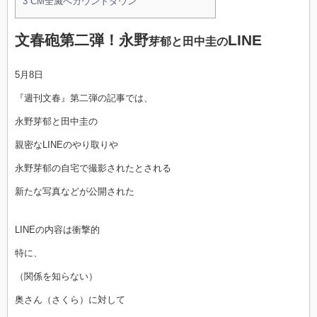
3
CM全滅へカウントダウン
文春砲第二弾！永野
LINE
芽郁と田中圭の
5月8日
『週刊文春』第二弾の記事では、
永野芽郁と田中圭の
親密なLINEのやり取りや
永野芽郁の自宅で撮影されたとされる
新たな写真などが公開された
LINEの内容は衝撃的
特に、
（関係を知らない）
奥さん（さくら）に対して