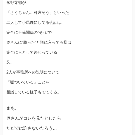
永野芽郁が、
「さくちゃん…可哀そう」といった
二人して小馬鹿にしてる会話は、
完全に不倫関係の”それ”で
奥さんに”勝った”と悦に入ってる様は、
完全に人として終わっている
又、
2人が事務所への説明について
「嘘ついている」ことを
相談している様子もでてくる。
まあ、
奥さんがコレを見たとしたら
ただでは許さないだろう…