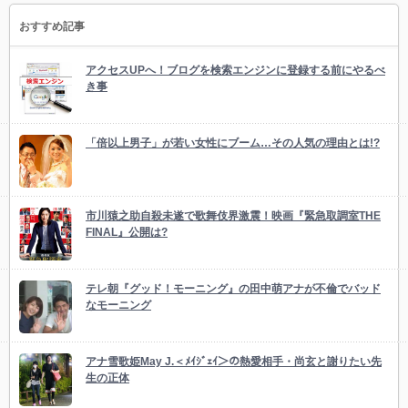
おすすめ記事
アクセスUPへ！ブログを検索エンジンに登録する前にやるべ
き事
「倍以上男子」が若い女性にブーム…その人気の理由とは!?
市川猿之助自殺未遂で歌舞伎界激震！映画『緊急取調室THE
FINAL』公開は?
テレ朝『グッド！モーニング』の田中萌アナが不倫でバッド
なモーニング
アナ雪歌姫May J.＜ﾒｲｼﾞｪｲ＞の熱愛相手・尚玄と謝りたい先
生の正体