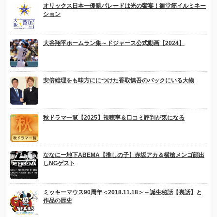
オリックス日本一優勝パレードは光の饗宴！御堂筋イルミネー
ション
大谷翔平ホームラン集～ドジャース公式動画【2024】
安倍総理をも味方ににつけた香取慎吾のバックにいる大物
秋ドラマ一覧【2025】視聴率＆口コミ評判が気になる
ななにー地下ABEMA【推しの子】赤坂アカ＆横槍メンゴ顔出
しNGゲスト
ミッキーマウス90周年＜2018.11.18＞～誕生秘話【裏話】と
作品の歴史