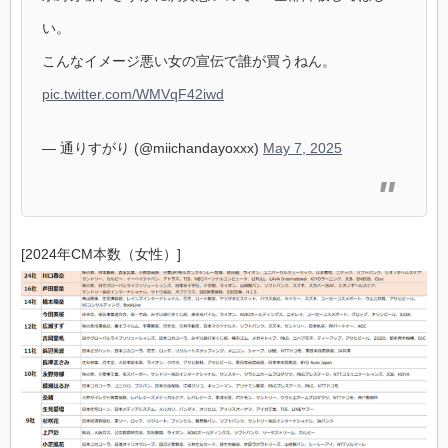
い。
こんなイメージ悪い女の宣伝で誰が買うねん。
pic.twitter.com/WMVqF42iwd
— 通りすがり (@miichandayoxxx)
May 7, 2025
[2024年CM本数（女性）]