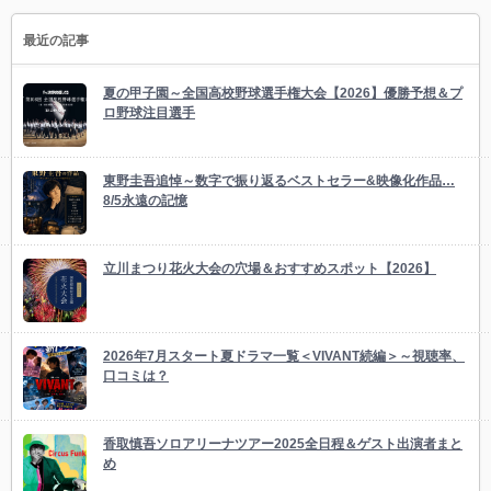
最近の記事
夏の甲子園～全国高校野球選手権大会【2026】優勝予想＆プ
ロ野球注目選手
東野圭吾追悼～数字で振り返るベストセラー&映像化作品…
8/5永遠の記憶
立川まつり花火大会の穴場＆おすすめスポット【2026】
2026年7月スタート夏ドラマ一覧＜VIVANT続編＞～視聴率、
口コミは？
香取慎吾ソロアリーナツアー2025全日程＆ゲスト出演者まと
め