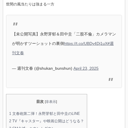
世間の風当たりは強まる一方
【未公開写真】永野芽郁＆田中圭「二股不倫」カメラマン
が明かすツーショットの裏側
https://t.co/UBDy4Dj1uX
#週
刊文春
— 週刊文春 (@shukan_bunshun)
April 23, 2025
目次
[
非表示
]
1
文春砲第二弾！永野芽郁と田中圭のLINE
2
TV『キャスター』や映画公開はどうなる？