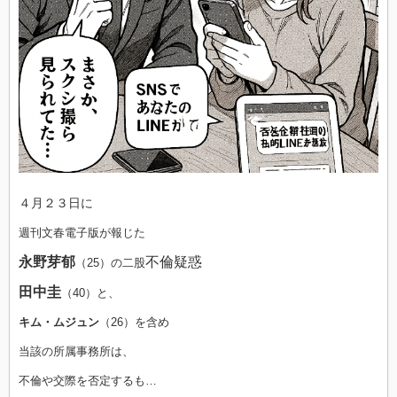
４月２３日に
週刊文春電子版が報じた
永野芽郁
不倫疑惑
（25）の二股
田中圭
（40）と、
キム・ムジュン
（26）を含め
当該の所属事務所は、
不倫や交際を否定するも…