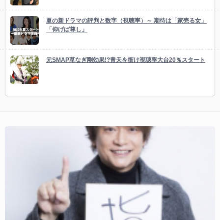
夏の新ドラマの評判と数字（視聴率）～ 期待は「家売る女」
「仰げば尊し」
元SMAP草なぎ剛効果!?青天を衝け視聴率大台20％スタート