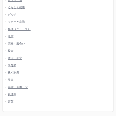
くらしと健康
グルメ
マナーと常識
事件（ニュース）
地震
恋愛・出会い
投資
政治・外交
未分類
稼ぐ副業
美容
芸能・スポーツ
視聴率
言葉