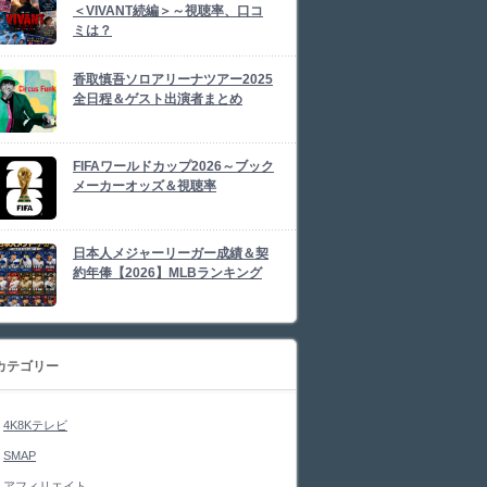
＜VIVANT続編＞～視聴率、口コ
ミは？
香取慎吾ソロアリーナツアー2025
全日程＆ゲスト出演者まとめ
FIFAワールドカップ2026～ブック
メーカーオッズ＆視聴率
日本人メジャーリーガー成績＆契
約年俸【2026】MLBランキング
カテゴリー
4K8Kテレビ
SMAP
アフィリエイト