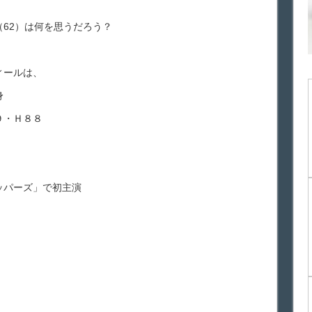
62）は何を思うだろう？
ィールは、
身
９・Ｈ８８
ッパーズ」で初主演