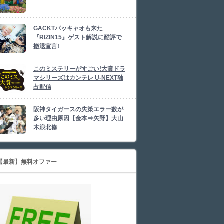
GACKTパッキャオも来た
『RIZIN15』ゲスト解説に酷評で
撤退宣言!
このミステリーがすごい!大賞ドラ
マシリーズはカンテレ U-NEXT独
占配信
阪神タイガースの失策エラー数が
多い理由原因【金本⇒矢野】大山
木浪北條
【最新】無料オファー