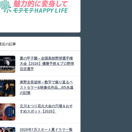
最近の記事
夏の甲子園～全国高校野球選手権
大会【2026】優勝予想＆プロ野球
注目選手
東野圭吾追悼～数字で振り返るベ
ストセラー&映像化作品…8/5永遠
の記憶
立川まつり花火大会の穴場＆おす
すめスポット【2026】
2026年7月スタート夏ドラマ一覧