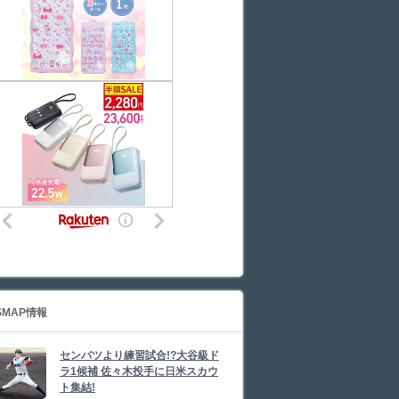
SMAP情報
センバツより練習試合!?大谷級ド
ラ1候補 佐々木投手に日米スカウ
ト集結!