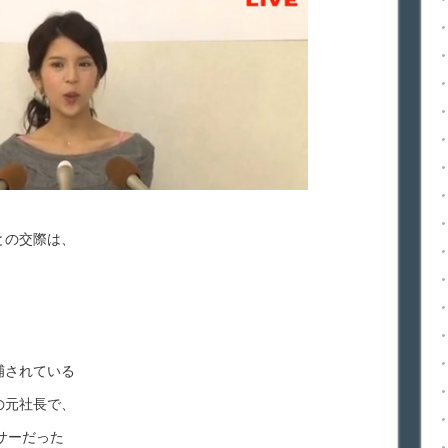
との交際は、
捕されている
の元社長で、
ーサーだった