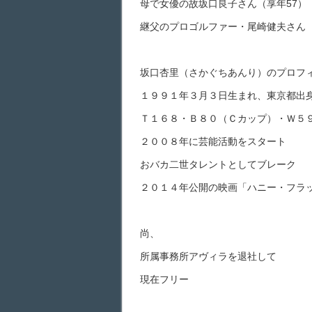
母で女優の故坂口良子さん（享年57）
継父のプロゴルファー・尾崎健夫さん（
坂口杏里（さかぐちあんり）のプロフ
１９９１年３月３日生まれ、東京都出
Ｔ１６８・Ｂ８０（Ｃカップ）・Ｗ５
２００８年に芸能活動をスタート
おバカ二世タレントとしてブレーク
２０１４年公開の映画「ハニー・フラ
尚、
所属事務所アヴィラを退社して
現在フリー