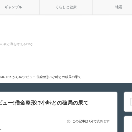
ギャンブル
くらしと健康
地震
の表と裏を考えるBlog
MUTEKIからAVデビュー!借金整形!?小峠との破局の果て
デビュー!借金整形!?小峠との破局の果て
この記事は1分で読めます
す