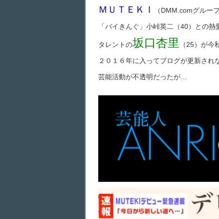
ＭＵＴＥＫＩ
（DMM.comグル
「バイきんぐ」小峠英二（40）との熱
坂口杏里
タレントの
（25）が今
２０１６年に入ってブログが更新され
芸能活動が不透明だったが…