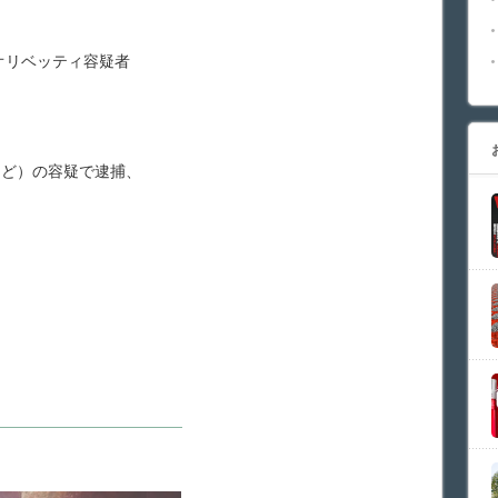
オリベッティ容疑者
など）の容疑で逮捕、