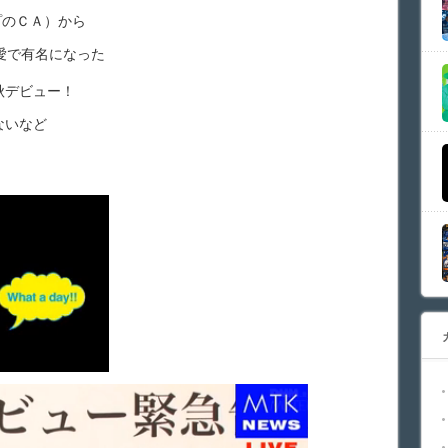
ープのＣＡ）から
愛で有名になった
秋デビュー！
ないなど