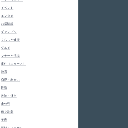
イベント
エンタメ
お得情報
ギャンブル
くらしと健康
グルメ
マナーと常識
事件（ニュース）
地震
恋愛・出会い
投資
政治・外交
未分類
稼ぐ副業
美容
芸能・スポーツ