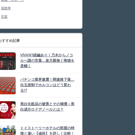
視聴率
言葉
おすすめ記事
VIVANT続編あり！乃木からノコ
ルへ謎の言葉…皇天親無く惟徳を
是輔く
パチンコ業界激震！関連株下落…
出玉規制でホルコンはどう変わ
る!?
美白化粧品の被害とその補償～美
白成分ロドデノールとは？
トイストーリーホテルの部屋の特
徴と違い【値段】を詳しく比較！