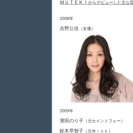
ＭＵＴＥＫＩ
からデビューした主な
2008年
吉野公佳
（女優）
2009年
濱田のり子
（元セイントフォー）
鈴木早智子
（元Ｗｉｎｋ）