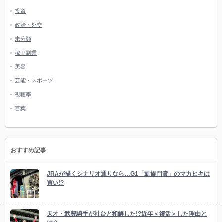
投資
政治・外交
未分類
稼ぐ副業
美容
芸能・スポーツ
視聴率
言葉
おすすめ記事
JRAが描くシナリオ通りなら…G1「凱旋門賞」のマカヒキは
買い!?
天才・武豊騎手が社台と和解した!?近年＜復活＞した理由と