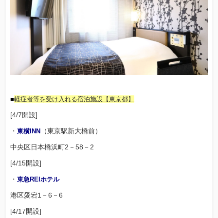
■
軽症者等を受け入れる宿泊施設【東京都】
[4/7開設]
・
（東京駅新大橋前）
東横INN
中央区日本橋浜町2－58－2
[4/15開設]
・
東急REIホテル
港区愛宕1－6－6
[4/17開設]