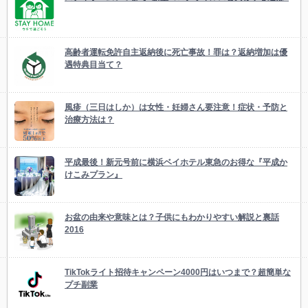
高齢者運転免許自主返納後に死亡事故！罪は？返納増加は優
遇特典目当て？
風疹（三日はしか）は女性・妊婦さん要注意！症状・予防と
治療方法は？
平成最後！新元号前に横浜ベイホテル東急のお得な『平成か
けこみプラン』
お盆の由来や意味とは？子供にもわかりやすい解説と裏話
2016
TikTokライト招待キャンペーン4000円はいつまで？超簡単な
プチ副業