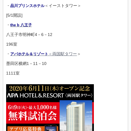
・
＜イーストタワー＞
品川プリンスホテル
[5/1開設]
・
the b 八王子
八王子市明神町4－6－12
196室
・
＜両国駅タワー
＞
アパホテル＆リゾート
墨田区横網1－11－10
1111室