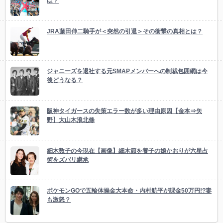
は？
JRA藤田伸二騎手が＜突然の引退＞その衝撃の真相とは？
ジャニーズを退社する元SMAPメンバーへの制裁包囲網は今
後どうなる？
阪神タイガースの失策エラー数が多い理由原因【金本⇒矢
野】大山木浪北條
細木数子の今現在【画像】細木節を養子の娘かおりが六星占
術をズバリ継承
ポケモンGOで五輪体操金大本命・内村航平が課金50万円!?妻
も激怒？