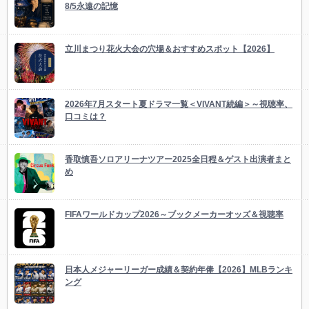
8/5永遠の記憶
立川まつり花火大会の穴場＆おすすめスポット【2026】
2026年7月スタート夏ドラマ一覧＜VIVANT続編＞～視聴率、
口コミは？
香取慎吾ソロアリーナツアー2025全日程＆ゲスト出演者まと
め
FIFAワールドカップ2026～ブックメーカーオッズ＆視聴率
日本人メジャーリーガー成績＆契約年俸【2026】MLBランキ
ング