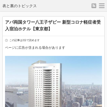
rss
m
表と裏のトピックス
アパ両国タワー八王子ザビー 新型コロナ軽症者受
入宿泊ホテル【東京都】
この記事は2分で読めます
ページに広告が含まれる場合があります