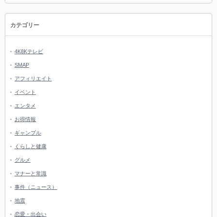
カテゴリー
4K8Kテレビ
SMAP
アフィリエイト
イベント
エンタメ
お得情報
ギャンブル
くらしと健康
グルメ
マナーと常識
事件（ニュース）
地震
恋愛・出会い