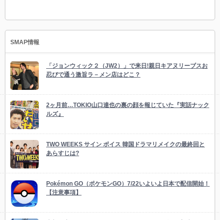
SMAP情報
「ジョンウィック２（JW2）」で来日!親日キアヌリーブスお
忍びで通う激旨ラ－メン店はどこ？
2ヶ月前…TOKIO山口達也の裏の顔を報じていた『実話ナック
ルズ』
TWO WEEKS サイン ボイス 韓国ドラマリメイクの最終回と
あらすじは?
Pokémon GO（ポケモンGO）7/22いよいよ日本で配信開始！
【注意事項】