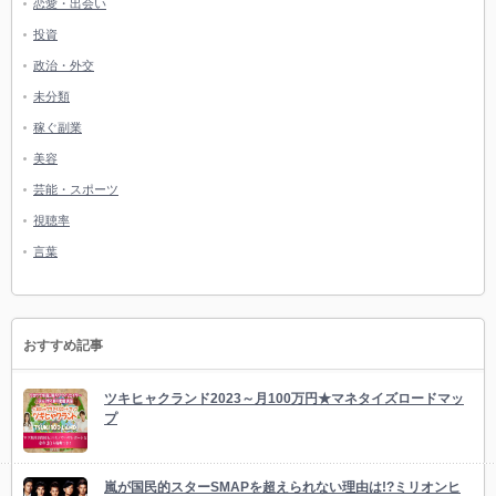
恋愛・出会い
投資
政治・外交
未分類
稼ぐ副業
美容
芸能・スポーツ
視聴率
言葉
おすすめ記事
ツキヒャクランド2023～月100万円★マネタイズロードマッ
プ
嵐が国民的スターSMAPを超えられない理由は!?ミリオンヒ