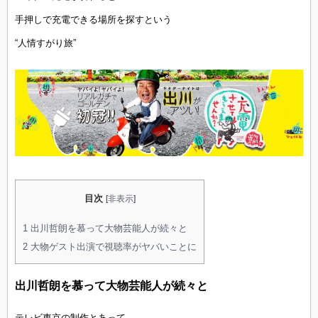
手押しで充電できる場所を探すという
“人情すがり旅”
目次
[
非表示
]
1
出川哲朗を慕って大物芸能人が続々と
2
大物ゲスト出演で視聴率がヤバいことに
出川哲朗を慕って大物芸能人が続々と
テレビ東京の制作とあって