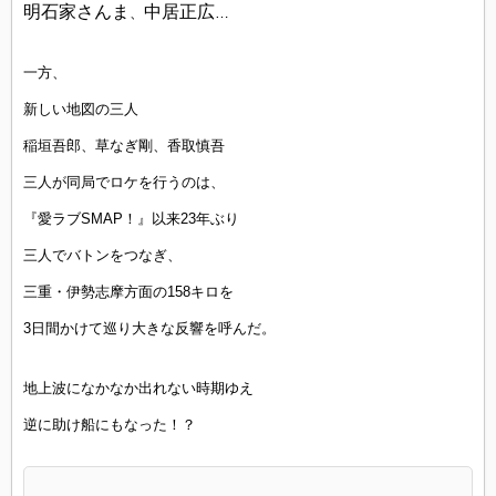
明石家さんま
中居正広
、
…
一方、
新しい地図の三人
稲垣吾郎、草なぎ剛、香取慎吾
三人が同局でロケを行うのは、
『愛ラブSMAP！』以来23年ぶり
三人でバトンをつなぎ、
三重・伊勢志摩方面の158キロを
3日間かけて巡り大きな反響を呼んだ。
地上波になかなか出れない時期ゆえ
逆に助け船にもなった！？