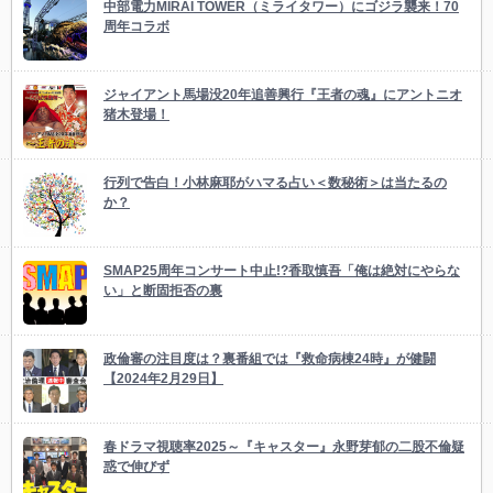
中部電力MIRAI TOWER（ミライタワー）にゴジラ襲来！70
周年コラボ
ジャイアント馬場没20年追善興行『王者の魂』にアントニオ
猪木登場！
行列で告白！小林麻耶がハマる占い＜数秘術＞は当たるの
か？
SMAP25周年コンサート中止!?香取慎吾「俺は絶対にやらな
い」と断固拒否の裏
政倫審の注目度は？裏番組では『救命病棟24時』が健闘
【2024年2月29日】
春ドラマ視聴率2025～『キャスター』永野芽郁の二股不倫疑
惑で伸びず