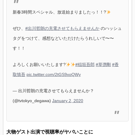
新春3時間スペシャル、放送始まりましたっ！！?
ぜひ、
#出川哲朗の充電させてもらえませんか
のハッシュ
タグをつけて、感想などいただけたらうれしいで〜〜
す！！
よろしくお願いいたします?
#稲垣吾郎
#草彅剛
#香
取慎吾
pic.twitter.com/2tGS9xoQWy
— 出川哲朗の充電させてもらえませんか？
(@tvtokyo_degawa)
January 2, 2020
大物ゲスト出演で視聴率がヤバいことに