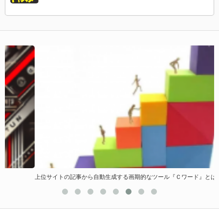
上位サイトの記事から自動生成する画期的なツール『Ｃワード』とは!?
パ