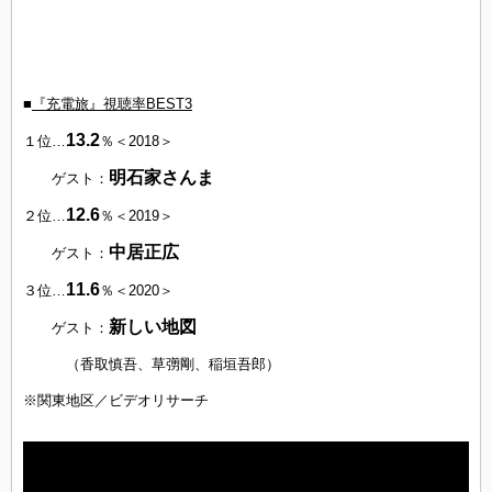
■
『充電旅』視聴率BEST3
13.2
１位…
％＜2018＞
明石家さんま
ゲスト：
12.6
２位…
％＜2019＞
中居正広
ゲスト：
11.6
３位…
％＜2020＞
新しい地図
ゲスト：
（香取慎吾、草彅剛、稲垣吾郎）
※関東地区／ビデオリサーチ