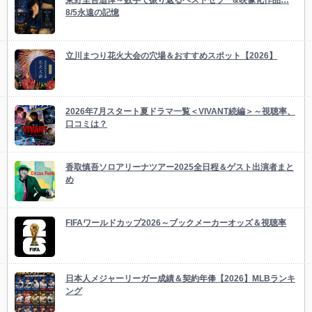
東野圭吾追悼～数字で振り返るベストセラー&映像化作品…
8/5永遠の記憶
立川まつり花火大会の穴場＆おすすめスポット【2026】
2026年7月スタート夏ドラマ一覧＜VIVANT続編＞～視聴率、
口コミは？
香取慎吾ソロアリーナツアー2025全日程＆ゲスト出演者まと
め
FIFAワールドカップ2026～ブックメーカーオッズ＆視聴率
日本人メジャーリーガー成績＆契約年俸【2026】MLBランキ
ング