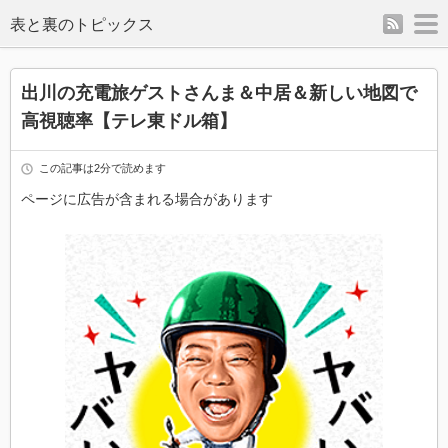
rss
m
表と裏のトピックス
出川の充電旅ゲストさんま＆中居＆新しい地図で
高視聴率【テレ東ドル箱】
この記事は2分で読めます
ページに広告が含まれる場合があります