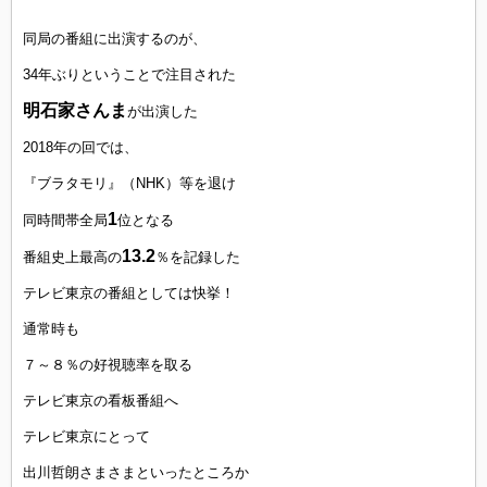
同局の番組に出演するのが、
34年ぶりということで注目された
明石家さんま
が出演した
2018年の回では、
『ブラタモリ』（NHK）等を退け
1
同時間帯全局
位となる
13.2
番組史上最高の
％を記録した
テレビ東京の番組としては快挙！
通常時も
７～８％の好視聴率を取る
テレビ東京の看板番組へ
テレビ東京にとって
出川哲朗さまさまといったところか