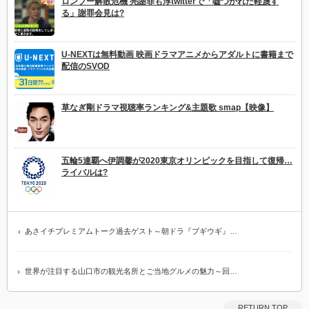
ロンブー解散危機 亮謝罪も淳twitterで「嘘つかれた軽蔑す
る」謝罪会見は?
U-NEXTは無料動画 映画ドラマアニメからアダルトに書籍まで
配信のSVOD
草なぎ剛ドラマ視聴率ランキング&主題歌 smap【映像】
五輪5連覇へ伊調馨が2020東京オリンピックを目指して復帰…
ライバルは?
あさイチプレミアムトーク過去ゲスト～朝ドラ『ブギウギ』…
世界が注目する山口市の観光名所とご当地グルメの魅力～回…
RETURN TOP