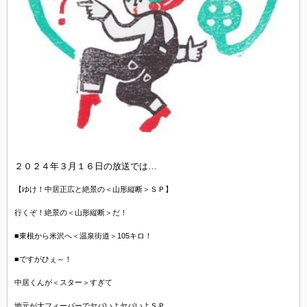
２０２４年３月１６日の放送では…
【ゆけ！中居正広と絶景の＜山形縦断＞ＳＰ】
行くぞ！絶景の＜山形縦断＞だ！
■東根から米沢へ＜温泉街道＞105キロ！
■ですがひぇ～！
中居くんが＜スター＞すぎて
地元が大フィーバーでヤバいよヤバいよＳＰ