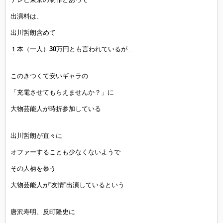
出演料は、
出川哲朗含めて
１本（一人）
30
万円とも言われているが…
このきつくて安いギャラの
「充電させてもらえませんか？」に
大物芸能人が時折参加している
出川哲朗が直々に
オファーすることも少なくないようで
その人柄を慕う
大物芸能人が”友情”出演しているという
唐沢寿明、反町隆史に