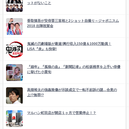
ットがないこと
香取慎吾が安倍晋三首相と2ショット自撮り～ジャポニスム
2018 出陣祝賀会
鬼滅の刃劇場版が最速!興行収入150億＆1000万動員！
LiSA『炎』も快挙!
『娼年』『孤狼の血』『新聞記者』の松坂桃李を上手い俳優
に挙げた小栗旬
高畑裕太の強姦致傷が示談成立で一転不起訴の謎…合意の
上!?無罪!?
マルハン町田店が開店１ヶ月で営業停止！？