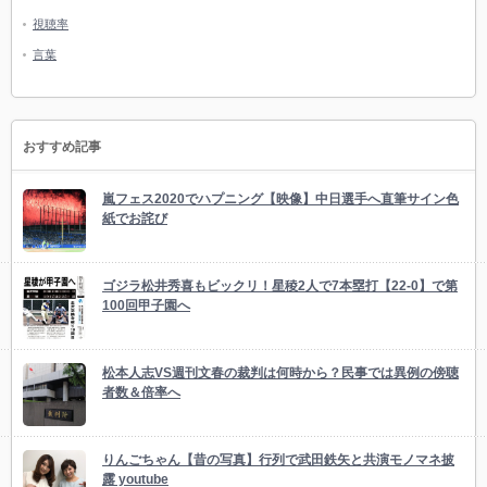
視聴率
言葉
おすすめ記事
嵐フェス2020でハプニング【映像】中日選手へ直筆サイン色
紙でお詫び
ゴジラ松井秀喜もビックリ！星稜2人で7本塁打【22-0】で第
100回甲子園へ
松本人志VS週刊文春の裁判は何時から？民事では異例の傍聴
者数＆倍率へ
りんごちゃん【昔の写真】行列で武田鉄矢と共演モノマネ披
露 youtube