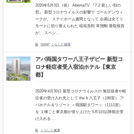
2020年5月3日（祝） AbemaTV 『7.2 新しい別の
窓』 新型コロナウイルスの影響で ゴールデンウィ
ークが、 ステイホーム週間となって 企画は全てリ
モートに切り替えられた 稲垣吾郎 草彅剛 香取慎吾
が、 スペシ…
SMAP
,
くらしと健康
アパ両国タワー八王子ザビー 新型コ
ロナ軽症者受入宿泊ホテル【東京
都】
2020年4月30日 新型コロナウイルスの 無症状者や軽
症者の受け入れ先として the b 八王子（196室） ア
パホテル＆リゾート ＜両国駅タワー＞（1111室）
を １棟ごと東京都が借り上げた 5月1日以降順次受
け入れる …
くらしと健康