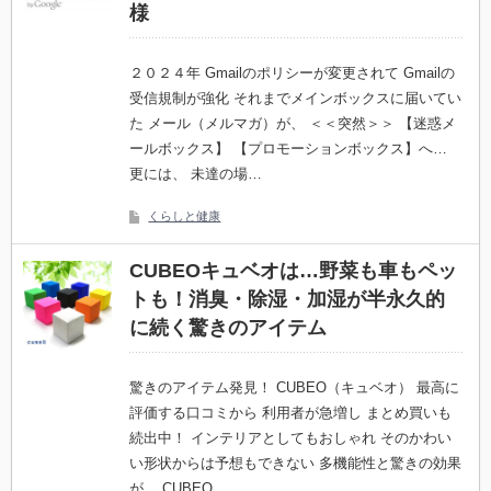
様
２０２４年 Gmailのポリシーが変更されて Gmailの
受信規制が強化 それまでメインボックスに届いてい
た メール（メルマガ）が、 ＜＜突然＞＞ 【迷惑メ
ールボックス】 【プロモーションボックス】へ…
更には、 未達の場…
くらしと健康
CUBEOキュベオは…野菜も車もペッ
トも！消臭・除湿・加湿が半永久的
に続く驚きのアイテム
驚きのアイテム発見！ CUBEO（キュベオ） 最高に
評価する口コミから 利用者が急増し まとめ買いも
続出中！ インテリアとしてもおしゃれ そのかわい
い形状からは予想もできない 多機能性と驚きの効果
が… CUBEO…