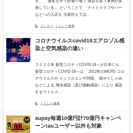
き、 「接客を伴う飲食の場で 感染を疑う事例が多
発している」 ということで 「ナイトクラブやバー
などへの入店を 当面控えてほ…
エンタメ
,
くらしと健康
コロナウイルスcovid19エアロゾル感
染と空気感染の違い
２０２０年 新型コロナ＜COVID-19＞が日本にも…
新型コロナ＜COVID-19＞は、 2012年のMERS コロ
ナウイルスや インフルエンザ同様、 咳やくしゃみ
などによる 飛沫感染（及び接触感染）により 感染
するウイルス…
くらしと健康
aupay毎週10億円計70億円キャンペ
ーン!auユーザー以外も対象