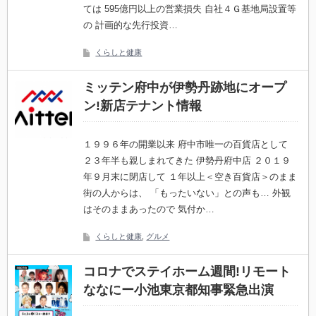
ては 595億円以上の営業損失 自社４Ｇ基地局設置等
の 計画的な先行投資…
くらしと健康
ミッテン府中が伊勢丹跡地にオープ
ン!新店テナント情報
１９９６年の開業以来 府中市唯一の百貨店として
２３年半も親しまれてきた 伊勢丹府中店 ２０１９
年９月末に閉店して １年以上＜空き百貨店＞のまま
街の人からは、 「もったいない」との声も… 外観
はそのままあったので 気付か…
くらしと健康
,
グルメ
コロナでステイホーム週間!リモート
ななにー小池東京都知事緊急出演