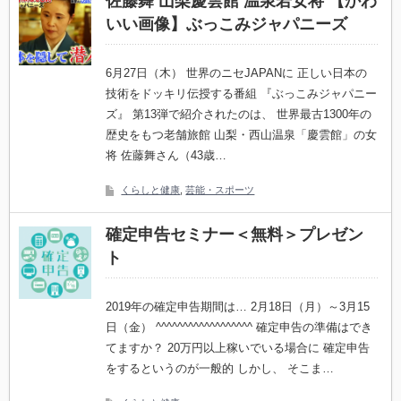
佐藤舞 山梨慶雲館 温泉若女将 【かわ
いい画像】ぶっこみジャパニーズ
6月27日（木） 世界のニセJAPANに 正しい日本の
技術をドッキリ伝授する番組 『ぶっこみジャパニー
ズ』 第13弾で紹介されたのは、 世界最古1300年の
歴史をもつ老舗旅館 山梨・西山温泉「慶雲館」の女
将 佐藤舞さん（43歳…
くらしと健康
,
芸能・スポーツ
確定申告セミナー＜無料＞プレゼン
ト
2019年の確定申告期間は… 2月18日（月）～3月15
日（金） ^^^^^^^^^^^^^^^^^^ 確定申告の準備はでき
てますか？ 20万円以上稼いでいる場合に 確定申告
をするというのが一般的 しかし、 そこま…