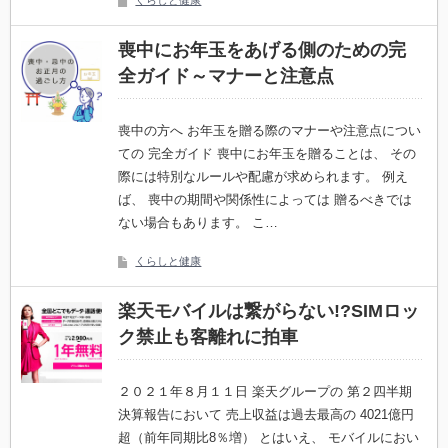
くらしと健康
喪中にお年玉をあげる側のための完
全ガイド～マナーと注意点
喪中の方へ お年玉を贈る際のマナーや注意点につい
ての 完全ガイド 喪中にお年玉を贈ることは、 その
際には特別なルールや配慮が求められます。 例え
ば、 喪中の期間や関係性によっては 贈るべきでは
ない場合もあります。 こ…
くらしと健康
楽天モバイルは繋がらない!?SIMロッ
ク禁止も客離れに拍車
２０２１年８月１１日 楽天グループの 第２四半期
決算報告において 売上収益は過去最高の 4021億円
超（前年同期比8％増） とはいえ、 モバイルにおい