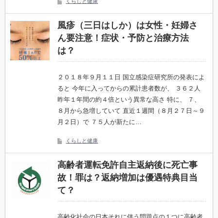
くらしと健康
風疹（三日はしか）は女性・妊婦さ
ん要注意！症状・予防と治療方法
は？
２０１８年９月１１日 国立感染症研究所の発表によ
ると 今年に入ってからの累計患者数が、 ３６２人
昨年１年間の約４倍という異常な高さ 特に、 ７、
８月から急増していて 直近１週間（８月２７日～９
月２日）で ７５人が新たに…
くらしと健康
高齢者運転免許自主返納後に死亡事
故！罪は？返納増加は優遇特典目当
て？
高齢化社会の日本それに伴う問題点の１つに高齢者