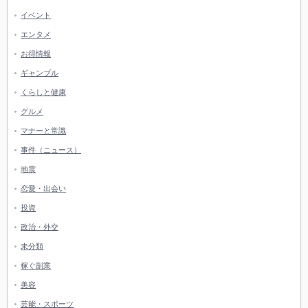
イベント
エンタメ
お得情報
ギャンブル
くらしと健康
グルメ
マナーと常識
事件（ニュース）
地震
恋愛・出会い
投資
政治・外交
未分類
稼ぐ副業
美容
芸能・スポーツ