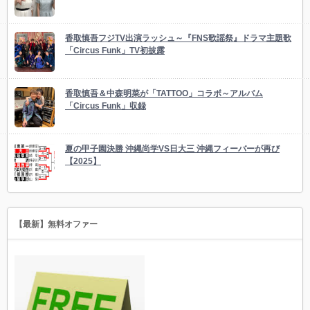
香取慎吾フジTV出演ラッシュ～『FNS歌謡祭』ドラマ主題歌
「Circus Funk」TV初披露
香取慎吾＆中森明菜が「TATTOO」コラボ～アルバム
「Circus Funk」収録
夏の甲子園決勝 沖縄尚学VS日大三 沖縄フィーバーが再び
【2025】
【最新】無料オファー