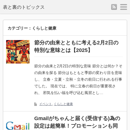
rss
m
表と裏のトピックス
カテゴリー：くらしと健康
節分の由来とともに考える2月2日の
特別な意味とは【2025】
節分の由来と2月2日の特別な意味 節分とは何か？そ
の由来を探る 節分はもともと季節の変わり目を意味
し、 立春・立夏・立秋・立冬の前日に行われる行事
でした。 現在では、 特に立春の前日が重要視さ
れ、 邪気を払い福を呼び込む風習とし…
イベント
,
くらしと健康
Gmailがちゃんと届く(受信する)為の
設定は超簡単！プロモーションも同