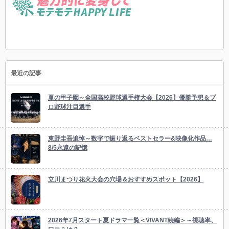
最近の記事
夏の甲子園～全国高校野球選手権大会【2026】優勝予想＆プ
ロ野球注目選手
東野圭吾追悼～数字で振り返るベストセラー&映像化作品…
8/5永遠の記憶
立川まつり花火大会の穴場＆おすすめスポット【2026】
2026年7月スタート夏ドラマ一覧＜VIVANT続編＞～視聴率、