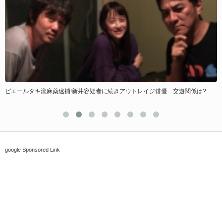
ピエールタキ瀧麻薬逮捕!新井容疑者に続きアウトレイジ俳優…交遊関係は?
google Sponsored Link