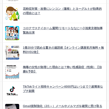
花粉症対策・改善にレンコン（蓮根）とヨーグルトが効果的
の理由とは？
コロナでステイホーム週間!リモートななにー小池東京都知事
緊急出演
1冊20分で読める驚きの速読術【オンライン講座初月無料＋無
料DVD2枚】
梅毒の女性が急増した理由とは？怖い性感染症（性病）【治
療&予防】
TikTokライト招待キャンペーン4000円はいつまで？超簡単な
プチ副業
Gmail規制強化（2/1～）メールやメルマガを確実に受け取る